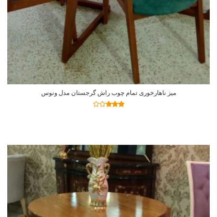
میز ناهارخوری تمام چوب راش گرجستان مدل ونوس
اطلاعات بیشتر
نمره
2.74
از 5