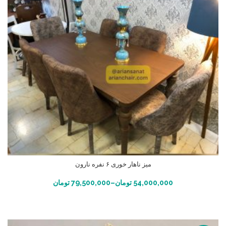
میز ناهار خوری ۶ نفره نارون
انتخاب گزینه ها
54,000,000
تومان
–
79,500,000
تومان