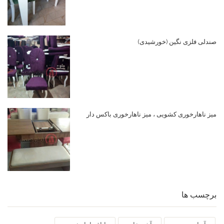
صندلی فلزی نگین (خورشیدی)
میز ناهارخوری کشویی ، میز ناهارخوری باکس دار
برچسب ها