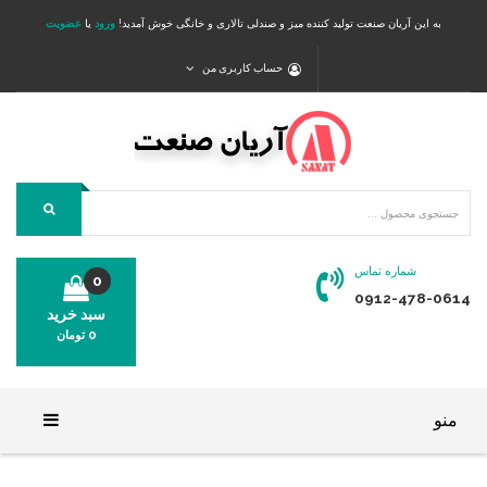
به این آریان صنعت تولید کننده میز و صندلی تالاری و خانگی خوش آمدید!
ورود
یا
عضویت
حساب کاربری من
شماره تماس
0
0912-478-0614
سبد خرید
0
تومان
محصولی در سبد خرید شما وجود ندارد.
منو
خانه