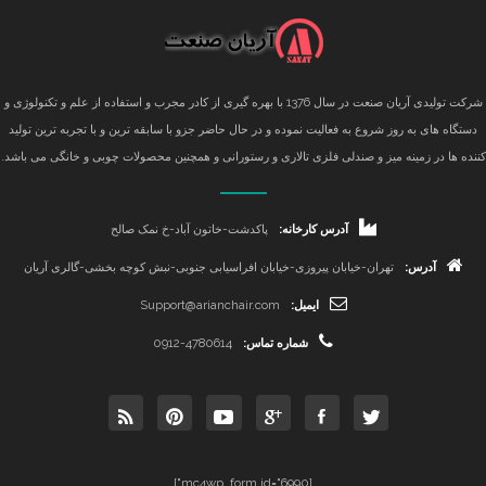
شرکت تولیدی آریان صنعت در سال 1376 با بهره گیری از کادر مجرب و استفاده از علم و تکنولوژی و
دستگاه های به روز شروع به فعالیت نموده و در حال حاضر جزو با سابقه ترین و با تجربه ترین تولید
کننده ها در زمینه میز و صندلی فلزی تالاری و رستورانی و همچنین محصولات چوبی و خانگی می باشد.
آدرس کارخانه:
پاکدشت-خاتون آباد-خ نمک صالح
آدرس:
تهران-خیابان پیروزی-خیابان افراسیابی جنوبی-نبش کوچه بخشی-گالری آریان
ایمیل:
Support@arianchair.com
شماره تماس:
0912-4780614
[mc4wp_form id="6990"]