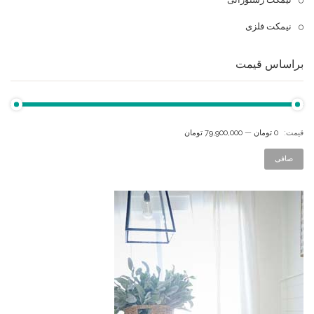
نیمکت فلزی
براساس قیمت
قيمت:
0 تومان
—
79,900,000 تومان
صافی