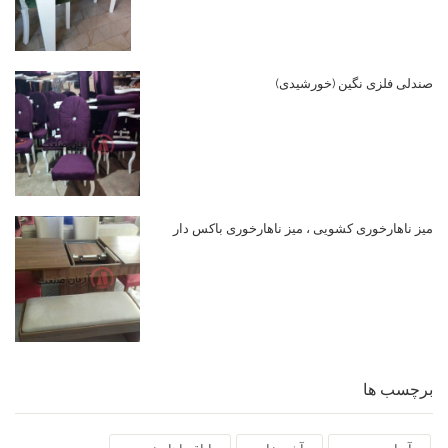
صندلی فلزی نگین (خورشیدی)
میز ناهارخوری کشویی ، میز ناهارخوری باکس دار
برچسب ها