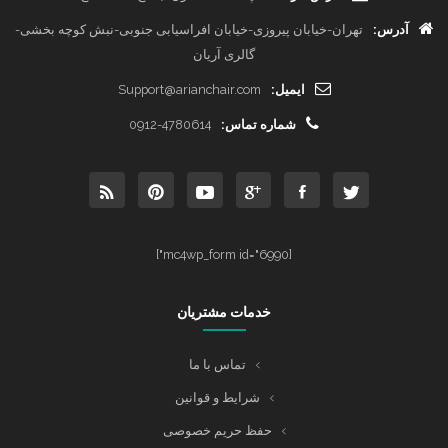
آدرس:
تهران-خیابان پیروزی-خیابان افراسیابی جنوبی-نبش کوچه بخشی-
گالری آریان
ایمیل:
Support@arianchair.com
شماره تماس:
0912-4780614
[mc4wp_form id="6990"]
خدمات مشتریان
تماس با ما
شرایط و قوانین
حفظ حریم خصوصی