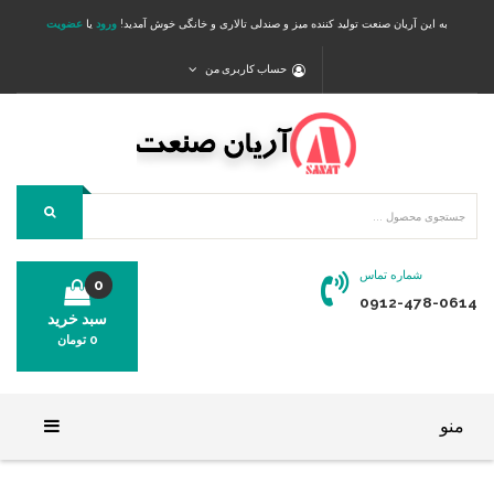
به این آریان صنعت تولید کننده میز و صندلی تالاری و خانگی خوش آمدید!
ورود
یا
عضویت
حساب کاربری من
شماره تماس
0
0912-478-0614
سبد خرید
0
تومان
محصولی در سبد خرید شما وجود ندارد.
منو
خانه