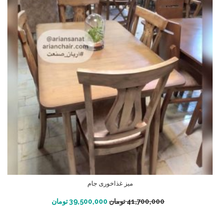
میز غذاخوری جام
افزودن به سبد خرید
41,700,000
تومان
39,500,000
تومان