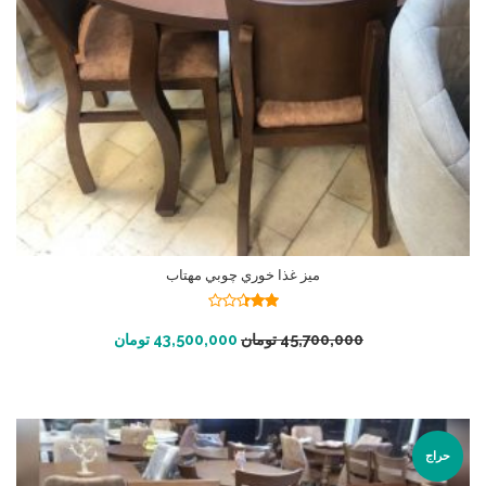
ميز غذا خوري چوبي مهتاب
نمره
2.37
افزودن به سبد خرید
45,700,000
تومان
43,500,000
تومان
از 5
حراج