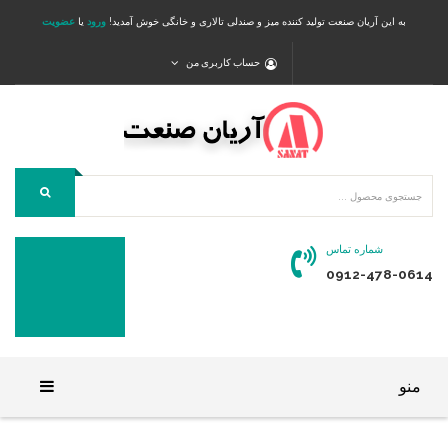
به این آریان صنعت تولید کننده میز و صندلی تالاری و خانگی خوش آمدید!
ورود
یا
عضویت
حساب کاربری من
شماره تماس
0912-478-0614
منو
خانه