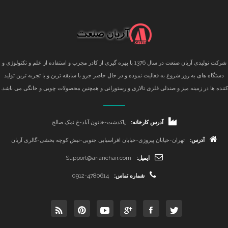
شرکت تولیدی آریان صنعت در سال 1376 با بهره گیری از کادر مجرب و استفاده از علم و تکنولوژی و
دستگاه های به روز شروع به فعالیت نموده و در حال حاضر جزو با سابقه ترین و با تجربه ترین تولید
کننده ها در زمینه میز و صندلی فلزی تالاری و رستورانی و همچنین محصولات چوبی و خانگی می باشد.
آدرس کارخانه:
پاکدشت-خاتون آباد-خ نمک صالح
آدرس:
تهران-خیابان پیروزی-خیابان افراسیابی جنوبی-نبش کوچه بخشی-گالری آریان
ایمیل:
Support@arianchair.com
شماره تماس:
0912-4780614