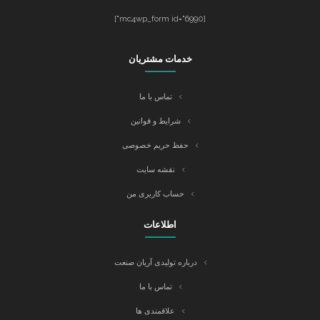
[mc4wp_form id="6990"]
خدمات مشتریان
تماس با ما
شرایط و قوانین
حفظ حریم خصوصی
نقشه سایت
حساب کاربری من
اطلاعات
درباره تولیدی آریان صنعت
تماس با ما
علاقمندی ها