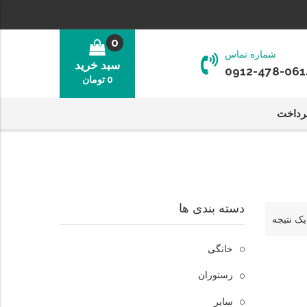
0
شماره تماس
سبد خرید
0912-478-061
0
تومان
رداخت
دسته بندی ها
ک نتیجه
خانگی
رستوران
سایر