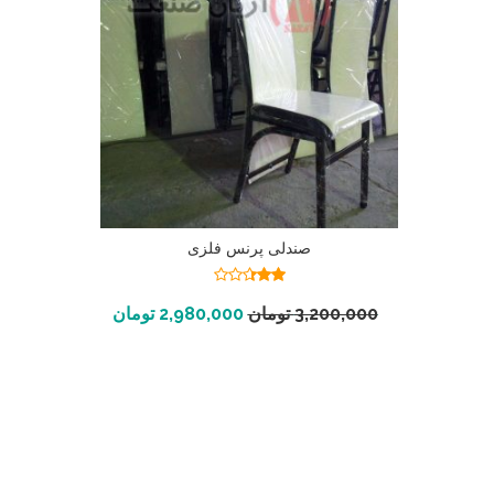
صندلی پرنس فلزی
نمره
2.34
افزودن به سبد خرید
3,200,000
تومان
2,980,000
تومان
از 5