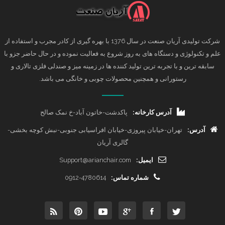
شرکت تولیدی آریان صنعت در سال 1376 با بهره گیری از کادر مجرب و استفاده از
علم و تکنولوژی و دستگاه های به روز شروع به فعالیت نموده و در حال حاضر جزو با
سابقه ترین و با تجربه ترین تولید کننده ها در زمینه میز و صندلی فلزی تالاری و
رستورانی و همچنین محصولات چوبی و خانگی می باشد.
آدرس کارخانه:
پاکدشت-خاتون آباد-خ نمک صالح
آدرس:
تهران-خیابان پیروزی-خیابان افراسیابی جنوبی-نبش کوچه بخشی-
گالری آریان
ایمیل:
Support@arianchair.com
شماره تماس:
0912-4780614