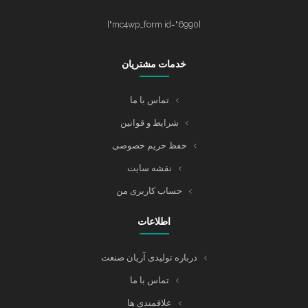
[mc4wp_form id="6990"]
خدمات مشتریان
تماس با ما
شرایط و قوانین
حفظ حریم خصوصی
نقشه سایت
حساب کاربری من
اطلاعات
درباره تولیدی آریان صنعت
تماس با ما
علاقمندی ها