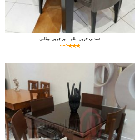
صندلی چوبی اتللو ، میز چوبی بوگاتی
اطلاعات بیشتر
نمره
3.19
از
5