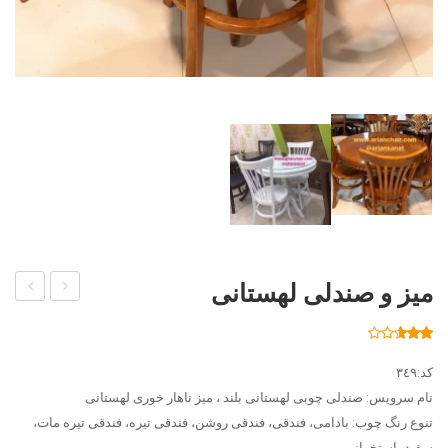
میز و صندلی لهستانی
صبحانه
ناهار
خوری
خوری
222
امتیاز
2.61
دو
چوب
از 5
کد:٣٤٩
امتیاز
مشتری
نفره
راش
نام سرویس: صندلی چوبی لهستانی بلند ، میز ناهار خوری لهستانی
تنوع رنگ چوب: بادامی، فندقی، فندقی روشن، فندقی تیره، فندقی تیره مات،
مدل
سفید، استخوانی.