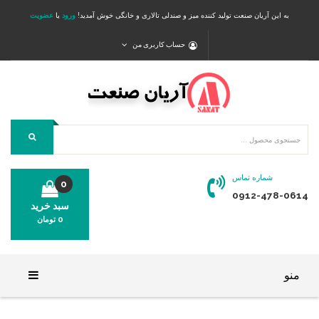
به این آریان صنعت تولید کننده میز و صندلی تالاری و خانگی خوش آمدید!
ورود
یا
عضویت
حساب کاربری من
شماره تماس
0
0912-478-0614
سبد خرید
0
تومان
محصولی در سبد خرید شما وجود ندارد.
منو
خانه