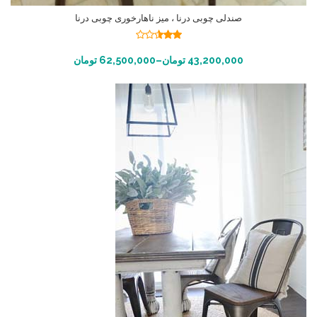
صندلی چوبی درنا ، میز ناهارخوری چوبی درنا
نمره
2.48
انتخاب گزینه ها
43,200,000
تومان
–
62,500,000
تومان
از 5