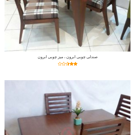
صندلی چوبی ابرون ، میز چوبی ابرون
اطلاعات بیشتر
نمره
2.41
از 5