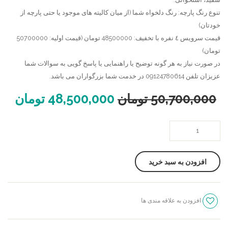
گیتاری
تنوع رنگ پارچه: رنگ دلخواه شما (از میان کالیته های موجود یا حتی پارچه از
خودتان)
قیمت سرویس ٤ نفره با تخفیف: 48500000 تومان (قیمت اولیه: 50700000
تومان)
در صورت نیاز به هر گونه توضیح یا راهنمایی یا پاسخ گویی به سوالات شما
عزیزان تلفن 09124780614 در خدمت شما بزرگواران می باشد.
50,700,000
تومان
48,500,000
تومان
میز
و
صندلی
افزودن به سبد خرید
لهستانی
عدد
افزودن به علاقه مندی ها
سنجش