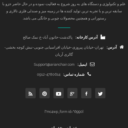
علم و تکنولوژی و دستگاه های به روز شروع به فعالیت نموده و در حال حاضر جزو با
سابقه ترین و با تجربه ترین تولید کننده ها در زمینه میز و صندلی فلزی تالاری و
رستورانی و همچنین محصولات چوبی و خانگی می باشد.
آدرس کارخانه:
پاکدشت-خاتون آباد-خ نمک صالح
آدرس:
تهران-خیابان پیروزی-خیابان افراسیابی جنوبی-نبش کوچه بخشی-
گالری آریان
ایمیل:
Support@arianchair.com
شماره تماس:
0912-4780614
[mc4wp_form id="6990"]
خدمات مشتریان