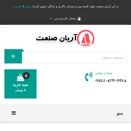
به این آریان صنعت تولید کننده میز و صندلی تالاری و خانگی خوش آمدید!
ورود
یا
عضویت
حساب کاربری من
شماره تماس
0
0912-478-0614
سبد خرید
0
تومان
محصولی در سبد خرید شما وجود ندارد.
منو
خانه