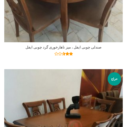
صندلی چوبی ایفل ، میز ناهارخوری گرد چوبی ایفل
اطلاعات بیشتر
نمره
2.48
از 5
حراج