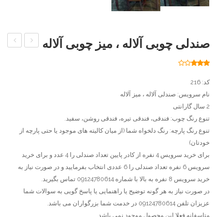
صندلی چوبی آلاله ، میز چوبی آلاله
چوبی
چوبی
رویال
ابرون
176
امتیاز
2.77
،
،
از 5
کد: 216
امتیاز
مشتری
میز
میز
نام سرویس: صندلی آلاله ، میز آلاله
2 سال گارانتی
چوبی
چوبی
تنوع رنگ چوب: فندقی، فندقی تیره، فندقی روشن، سفید.
کوئین
ابرون
تنوع رنگ پارچه: رنگ دلخواه شما (از میان کالیته های موجود یا حتی پارچه از
خودتان)
برای خرید سرویس 4 نفره از کادر پایین تعداد صندلی را 4 عدد و برای خرید
سرویس 6 نفره تعداد صندلی را 6 عددی انتخاب بفرمایید و در صورت نیاز به
خرید سرویس 8 نفره به بالا با شماره 09124780614 تماس بگیرید.
در صورت نیاز به هر گونه توضیح یا راهنمایی یا پاسخ گویی به سوالات شما
عزیزان تلفن 09124780614 در خدمت شما بزرگواران می باشد.
متاسفانه فعلا این محصول موجود نمی باشد.