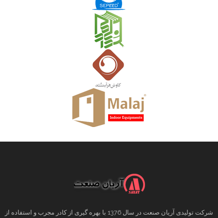
شرکت تولیدی آریان صنعت در سال 1376 با بهره گیری از کادر مجرب و استفاده از