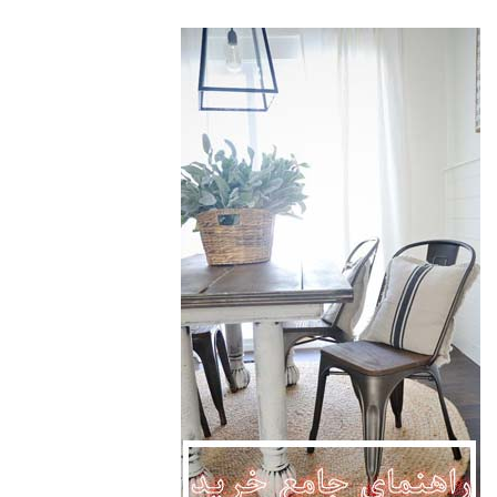
2.55
از 5