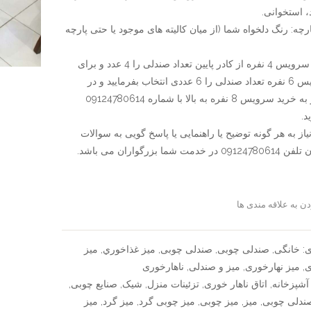
 استخوانی.
رچه: رنگ دلخواه شما (از میان کالیته های موجود یا حتی پارچه
برای خرید سرویس 4 نفره از کادر پایین تعداد صندلی را 4 عدد و برای
خرید سرویس 6 نفره تعداد صندلی را 6 عددی انتخاب بفرمایید و در
صورت نیاز به خرید سرویس 8 نفره به بالا با شماره 09124780614
د.
از به هر گونه توضیح یا راهنمایی یا پاسخ گویی به سوالات
ت شما بزرگواران می باشد.
ن به علاقه مندی ها
سنجش
ی:
خانگی
,
صندلی چوبی
,
صندلی چوبی
,
ميز غذاخوري
,
میز
ی
,
میز نهارخوری
,
میز و صندلی
,
ناهارخوری
آشپزخانه
,
اتاق ناهار خوری
,
تزئینات منزل
,
شیک
,
صنایع چوبی
,
ندلی چوبی
,
میز
,
میز چوبی
,
میز چوبی گرد
,
میز گرد
,
میز