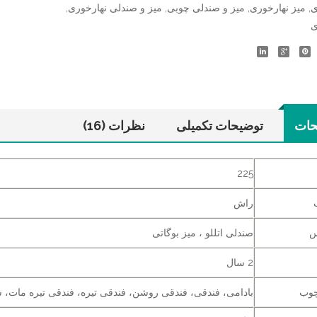
ی
,
میز نهارخوری
,
میز و صندلی چوبی
,
میز و صندلی نهارخوری
,
ی
حات
توضیحات تکمیلی
نظرات (16)
225
راش
س
صندلی اتللو ، میز بوگاتی
2 سال
چوب
بادامی، فندقی، فندقی روشن، فندقی تیره، فندقی تیره مات، س