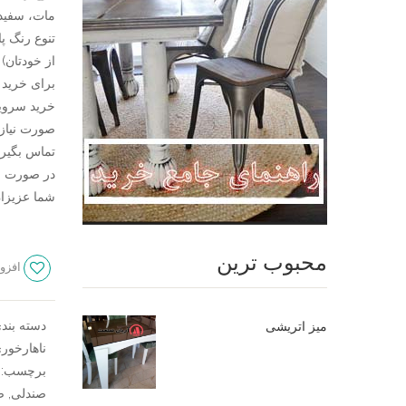
مات، سفید،
تنوع رنگ پا
از خودتان)
تماس بگیری
در صورت نی
شما عزیزان تلفن 09124780614 در خدم
محبوب ترین
افزود
دسته بند
میز اتریشی
ناهارخور
برچسب:
صندلی
,
ص