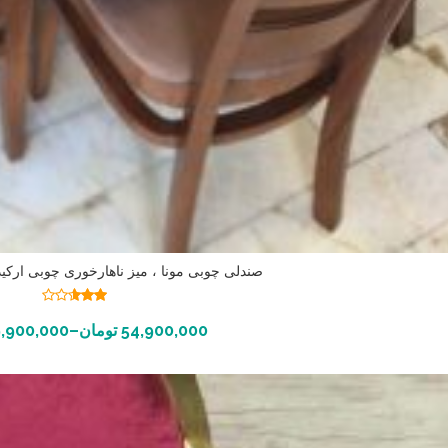
صندلی چوبی مونا ، میز ناهارخوری چوبی ارکی
نمره
2.55
انتخاب گزینه ها
54,900,000
تومان
–
,900,000
از 5