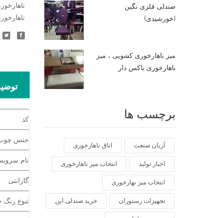
ناهارخور
صندلی فلزی نگین
ناهارخور
(خورشیدی)
میز ناهارخوری کشویی ، میز
ناهارخوری باکس دار
توضی
برچسب ها
کد
جنس چوب
آریان صنعت
اتاق ناهارخوری
نام سروی
اخبار تولید
انتخاب میز ناهارخوری
گارانتی
انتخاب میز نهارخوری
تجهیزات رستوران
خرید صندلی اپن
تنوع رنگ 