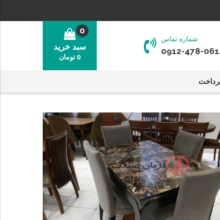
0
شماره تماس
سبد خرید
0912-478-061
0
تومان
رداخت