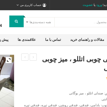
ید!
ورود
یا
عضویت
حساب کاربری من
همه دسته‌بندی‌ها
4
مقالات و راهنمای خرید
تماس با ما
علاقمندی ها
پیش پ
 چوبی اتللو ، میز چوبی
ناهار
چوبی
ی
خوری
الیزه
بوگاتی
،
میز
چوبی
 صندلی اتللو ، میز بوگاتی
الیزه
وب: بادامی، فندقی، فندقی روشن، فندقی تیره، فندقی تیره