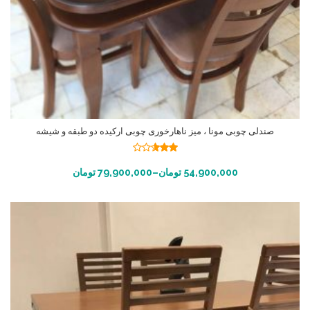
صندلی چوبی مونا ، میز ناهارخوری چوبی ارکیده دو طبقه و شیشه
نمره
2.55
انتخاب گزینه ها
54,900,000
تومان
–
79,900,000
تومان
از 5