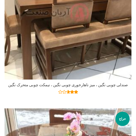
صندلی چوبی نگین ، میز ناهارخوری چوبی نگین ، نیمکت چوبی متحرک نگین
اطلاعات بیشتر
نمره
2.58
از 5
حراج