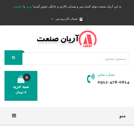
به این آریان صنعت تولید کننده میز و صندلی تالاری و خانگی خوش آمدید!
ورود
یا
عضویت
حساب کاربری من
شماره تماس
0
0912-478-0614
سبد خرید
0
تومان
محصولی در سبد خرید شما وجود ندارد.
منو
خانه