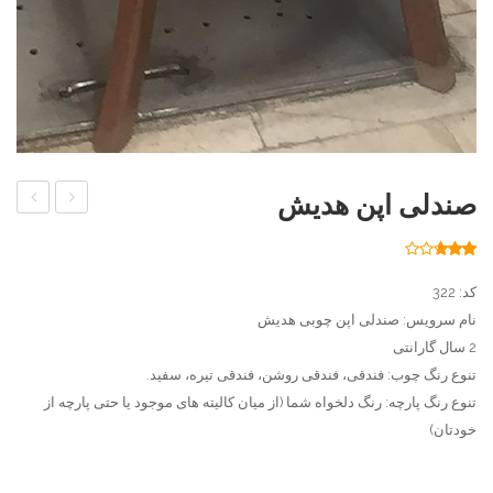
صندلی اپن هدیش
ناهار
اپن
خوری
چوبی
26
امتیاز
2.65
کم
آریان
از 5
کد: 322
امتیاز
مشتری
جا 6
نام سرویس: صندلی اپن چوبی هدیش
2 سال گارانتی
نفره
تنوع رنگ چوب: فندقی، فندقی روشن، فندقی تیره، سفید.
تنوع رنگ پارچه: رنگ دلخواه شما (از میان کالیته های موجود یا حتی پارچه از
خودتان)