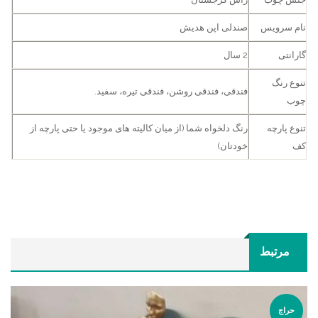
نام سرویس
صندلی اپن هدیش
گارانتی
2 سال
تنوع رنگ
فندقی، فندقی روشن، فندقی تیره، سفید.
چوب
تنوع پارچه
رنگ دلخواه شما (از میان کالیته های موجود یا حتی پارچه از
کف
خودتان)
مرتبط
حراج