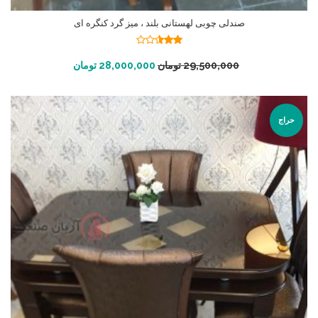
صندلی چوبی لهستانی بلند ، میز گرد کنگره ای
نمره
2.53
افزودن به سبد خرید
29,500,000
تومان
28,000,000
تومان
از 5
حراج