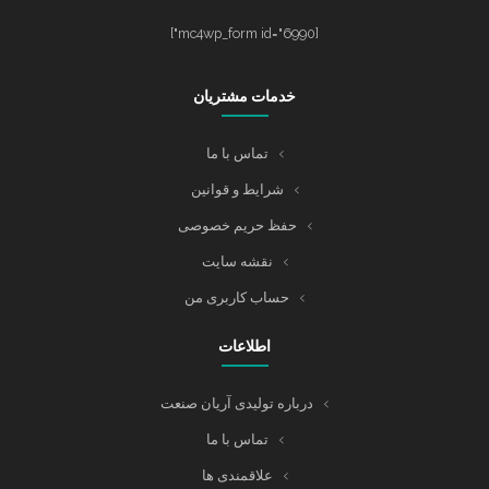
[mc4wp_form id="6990"]
خدمات مشتریان
تماس با ما
شرایط و قوانین
حفظ حریم خصوصی
نقشه سایت
حساب کاربری من
اطلاعات
درباره تولیدی آریان صنعت
تماس با ما
علاقمندی ها