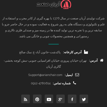
شرکت تولیدی آریان صنعت در سال 1376 با بهره گیری از کادر مجرب و استفاده از
علم و تکنولوژی و دستگاه های به روز شروع به فعالیت نموده و در حال حاضر جزو با
سابقه ترین و با تجربه ترین تولید کننده ها در زمینه میز و صندلی فلزی تالاری و
رستورانی و همچنین محصولات چوبی و خانگی می باشد.
آدرس کارخانه:
پاکدشت-خاتون آباد-خ نمک صالح
آدرس:
تهران-خیابان پیروزی-خیابان افراسیابی جنوبی-نبش کوچه بخشی-
گالری آریان
ایمیل:
Support@arianchair.com
شماره تماس:
0912-4780614