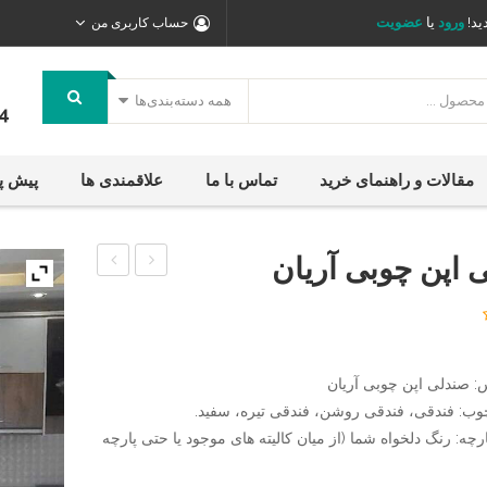
ید!
ورود
یا
عضویت
حساب کاربری من
همه دسته‌بندی‌ها
4
مقالات و راهنمای خرید
تماس با ما
علاقمندی ها
پیش پ
 اپن چوبی آریان
اپن
اپن
هدیش
چوبی
خرگوشی
 صندلی اپن چوبی آریان
وب: فندقی، فندقی روشن، فندقی تیره، سفید.
رچه: رنگ دلخواه شما (از میان کالیته های موجود یا حتی پارچه