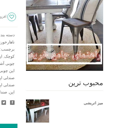
افزود
دسته بند
ناهارخور
برچسب:
کوچک
,
اپ
چوبی آشپ
اپن چوبی
صندلی اپ
محبوب ترین
صندلی اپ
اپن
,
صندل
میز اتریشی