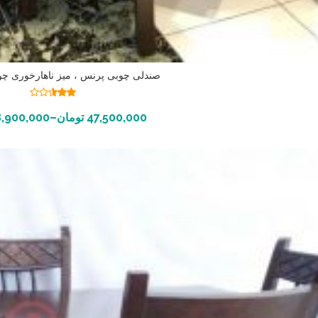
صندلی چوبی پرنس ، میز ناهارخوری چو
نمره
2.52
انتخاب گزینه ها
47,500,000
تومان
–
8,900,000
از 5