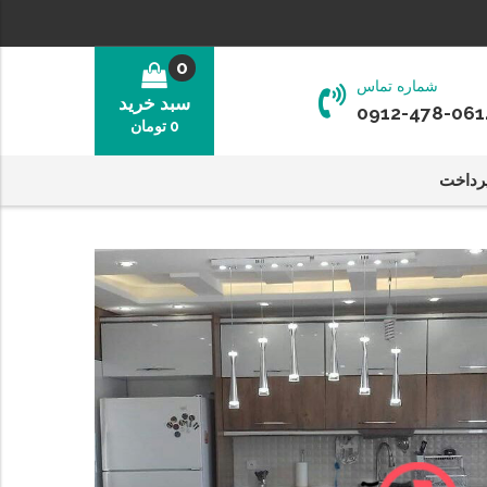
0
شماره تماس
سبد خرید
0912-478-061
0
تومان
رداخت