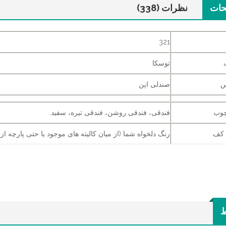
حات
نظرات (338)
321
توسکا
س
صندلی اپن
چوب
فندقی، فندقی روشن، فندقی تیره، سفید.
 کف
رنگ دلخواه شما (از میان کالیته های موجود یا حتی پارچه از 
ط