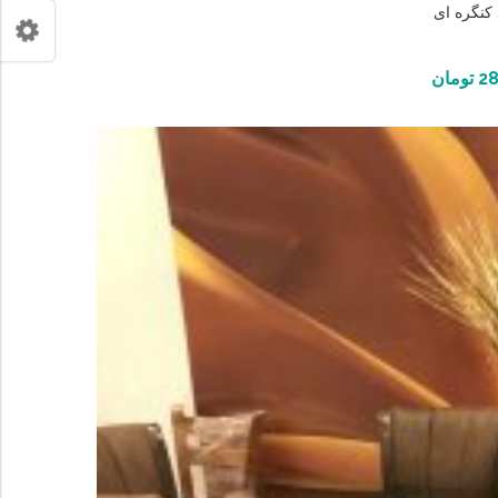
 کنگره ای
28
تومان