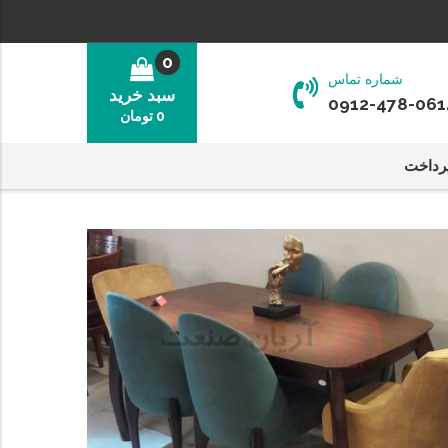
0
شماره تماس
سبد خرید
0912-478-061
0
تومان
رداخت