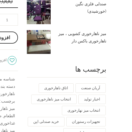
0,000
صندلی فلزی نگین
(خورشیدی)
میز
ناهار
خوری
میز ناهارخوری کشویی ، میز
افزود
بوگاتی
ناهارخوری باکس دار
عدد
افزود
برچسب ها
شناسه م
دسته بند
آریان صنعت
اتاق ناهارخوری
ناهارخور
اخبار تولید
انتخاب میز ناهارخوری
برچسب:
میز ناهار
انتخاب میز نهارخوری
الطعام
,
ط
تجهیزات رستوران
خرید صندلی اپن
غذاخوری 
میز ناها