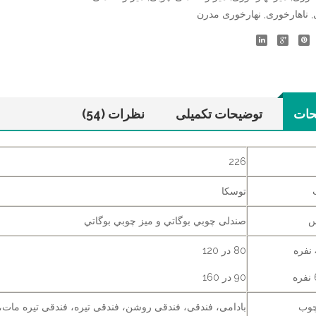
,
ناهارخوری
,
نهارخوری مدرن
حات
توضیحات تکمیلی
نظرات (54)
226
توسکا
س
صندلی چوبي بوگاتي و ميز چوبي بوگاتي
80 در 120
90 در 160
چوب
بادامی، فندقی، فندقی روشن، فندقی تیره، فندقی تیره مات،