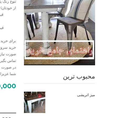
تنوع رنگ پا
از خودتان)
تماس بگیری
در صورت نی
شما عزیزان تلفن 09124780614 در خدم
محبوب ترین
0,000
میز اتریشی