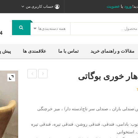
ید!
ورود
یا
عضویت
حساب کاربری من
همه دسته‌بندی‌ها
4
مقالات و راهنمای خرید
تماس با ما
علاقمندی ها
پیش پ
هار خوری بوگاتی
چوبی
چوبی
صدفی
اتللو
،
،
میز
میز
صندلی باران ، صندلی سر تاج(دسته دار) ، میز خرچنگی
ناهارخوری
چوبی
وب: بادامی، فندقی، فندقی روشن، فندقی تیره، فندقی تیره
گرد
بوگاتی
 استخوانی.
چوبی