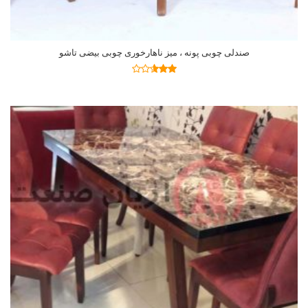
صندلی چوبی پونه ، میز ناهارخوری چوبی بیضی تاشو
اطلاعات بیشتر
نمره
2.59
از 5