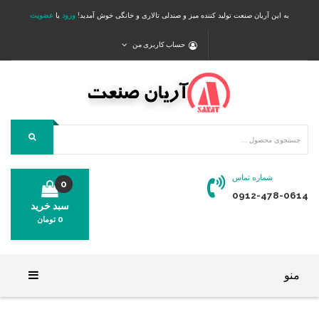
به این آریان صنعت تولید کننده میز و صندلی تالاری و خانگی خوش آمدید!
ورود
یا
عضویت
حساب کاربری من
شماره تماس
0
0912-478-0614
سبد خرید
0
تومان
محصولی در سبد خرید شما وجود ندارد.
منو
خانه