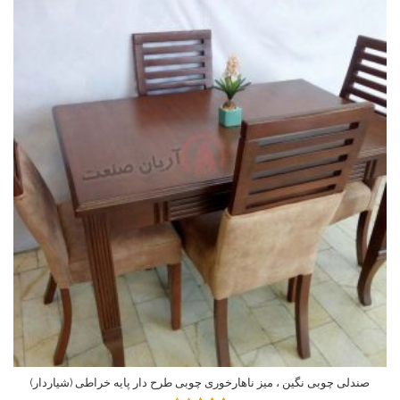
صندلی چوبی نگین ، میز ناهارخوری چوبی طرح دار پایه خراطی (شیاردار)