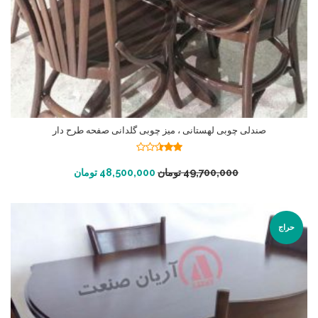
صندلی چوبی لهستانی ، میز چوبی گلدانی صفحه طرح دار
نمره
2.46
افزودن به سبد خرید
49,700,000
تومان
48,500,000
تومان
از 5
حراج