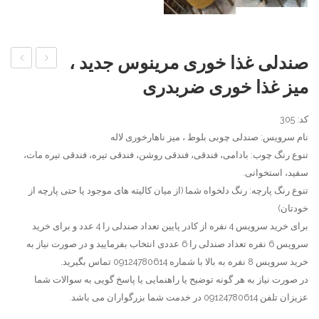
صندلی غذا خوری مرینوس جدید ،
منبت
چوبی
میز غذا خوری ضربدری
کاری
سه
پشت
تیره
کد: 305
پارچه
،
نام سرویس: صندلی چوبی بلوط ، میز ناهارخوری لاله
تنوع رنگ چوب: بادامی، فندقی، فندقی روشن، فندقی تیره، فندقی تیره مات،
ساده
نیمکت
سفید، استخوانی.
،
چوبی
تنوع رنگ پارچه: رنگ دلخواه شما (از میان کالیته های موجود یا حتی پارچه از
میز
،
خودتان)
ناهار
میز
برای خرید سرویس 4 نفره از کادر پایین تعداد صندلی را 4 عدد و برای خرید
خوری
پایه
سرویس 6 نفره تعداد صندلی را 6 عددی انتخاب بفرمایید و در صورت نیاز به
منبت
گلدانی
خرید سرویس 8 نفره به بالا با شماره 09124780614 تماس بگیرید.
در صورت نیاز به هر گونه توضیح یا راهنمایی یا پاسخ گویی به سوالات شما
عزیزان تلفن 09124780614 در خدمت شما بزرگواران می باشد.