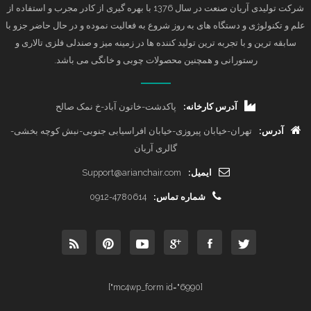
شرکت تولیدی آریان صنعت در سال 1376 با بهره گیری از کادر مجرب و استفاده از
علم و تکنولوژی و دستگاه های به روز شروع به فعالیت نموده و در حال حاضر جزو با
سابقه ترین و با تجربه ترین تولید کننده ها در زمینه میز و صندلی فلزی تالاری و
رستورانی و همچنین محصولات چوبی و خانگی می باشد.
آدرس کارخانه:
پاکدشت-خاتون آباد-خ نمک صالح
آدرس:
تهران-خیابان پیروزی-خیابان افراسیابی جنوبی-نبش کوچه بخشی-
گالری آریان
ایمیل:
Support@arianchair.com
شماره تماس:
0912-4780614
[mc4wp_form id="6990"]