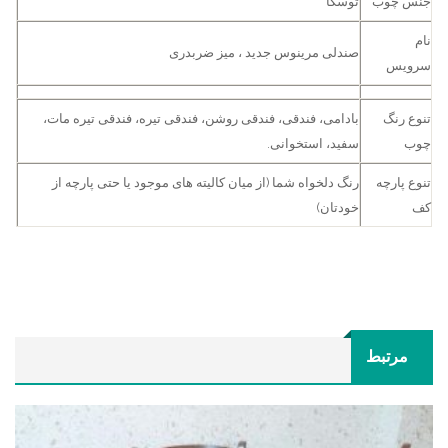
جنس چوب
توسکا
نام
صندلی مرینوس جدید ، میز ضربدری
سرویس
تنوع رنگ
بادامی، فندقی، فندقی روشن، فندقی تیره، فندقی تیره مات،
چوب
سفید، استخوانی.
تنوع پارچه
رنگ دلخواه شما (از میان کالیته های موجود یا حتی پارچه از
کف
خودتان)
مرتبط