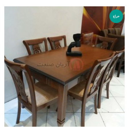
از 5
حراج