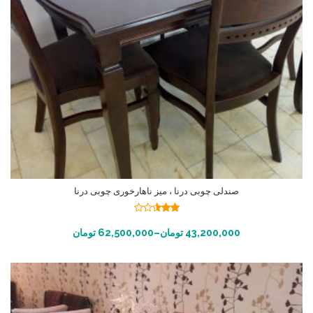
صندلی چوبی درنا ، میز ناهارخوری چوبی درنا
نمره
2.48
انتخاب گزینه ها
43,200,000
تومان
–
62,500,000
تومان
از 5