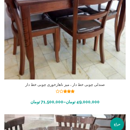
صندلی چوبی خط دار ، میز ناهارخوری چوبی خط دار
نمره
2.71
انتخاب گزینه ها
49,000,000
تومان
–
71,500,000
تومان
از 5
حراج