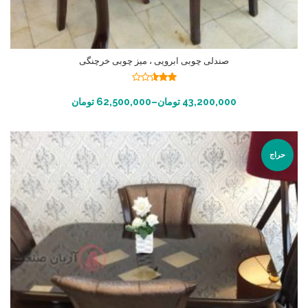
صندلی چوبی ابرویی ، میز چوبی خرچنگی
نمره
2.49
انتخاب گزینه ها
43,200,000
تومان
–
62,500,000
تومان
از 5
حراج