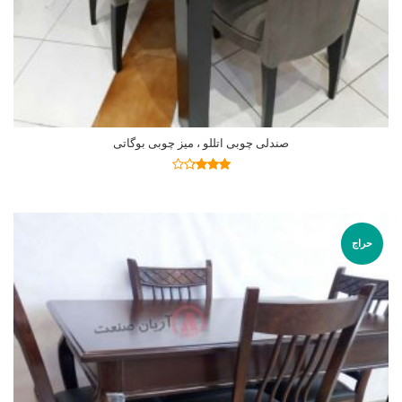
صندلی چوبی اتللو ، میز چوبی بوگاتی
اطلاعات بیشتر
نمره
3.19
از
5
حراج