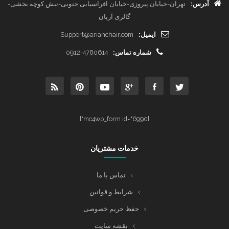
آدرس:
تهران-خیابان پیروزی-خیابان افراسیابی جنوبی-نبش کوچه بخشی-
گالری آریان
ایمیل:
Support@arianchair.com
شماره تماس:
0912-4780614
[mc4wp_form id="6990"]
خدمات مشتریان
تماس با ما
شرایط و قوانین
حفظ حریم خصوصی
نقشه سایت