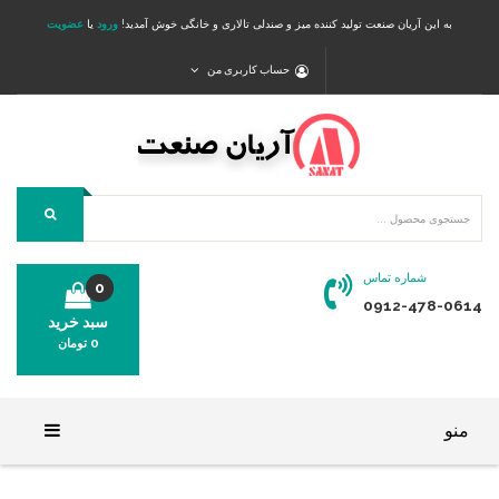
به این آریان صنعت تولید کننده میز و صندلی تالاری و خانگی خوش آمدید!
ورود
یا
عضویت
حساب کاربری من
شماره تماس
0
0912-478-0614
سبد خرید
0
تومان
محصولی در سبد خرید شما وجود ندارد.
منو
خانه