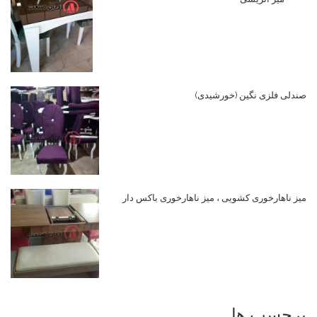
صندلی فلزی نگین (خورشیدی)
میز ناهارخوری کشویی ، میز ناهارخوری باکس دار
برچسب ها