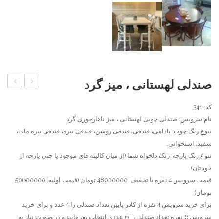
صندلی لهستانی ، میز گرد
پارادایس
چوبی
کد: 341
،
مرینوس
نام سرویس: صندلی چوبی لهستانی ، میز ناهارخوری گرد
نیمکت
،
تنوع رنگ چوب: بادامی، فندقی، فندقی روشن، فندقی تیره، فندقی تیره مات،
ثم
میز
سفید، استخوانی.
آهویی
چوبی
تنوع رنگ پارچه: رنگ دلخواه شما (از میان کالیته های موجود یا حتی پارچه از
،
ماهان
خودتان)
میز
قیمت سرویس 4 نفره با تخفیف: 48000000 تومان (قیمت اولیه: 50600000
دیپلمات
تومان)
برای خرید سرویس 4 نفره از کادر پایین تعداد صندلی را 4 عدد و برای خرید
سرویس 6 نفره تعداد صندلی را 6 عددی انتخاب بفرمایید و در صورت نیاز به