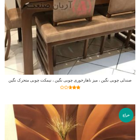
صندلی چوبی نگین ، میز ناهارخوری چوبی نگین ، نیمکت چوبی متحرک نگین
اطلاعات بیشتر
نمره
2.58
از 5
حراج