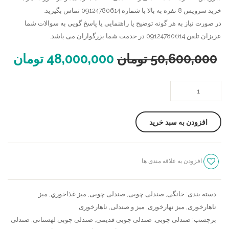
خرید سرویس 8 نفره به بالا با شماره 09124780614 تماس بگیرید.
در صورت نیاز به هر گونه توضیح یا راهنمایی یا پاسخ گویی به سوالات شما
عزیزان تلفن 09124780614 در خدمت شما بزرگواران می باشد.
50,600,000
تومان
48,000,000
تومان
صندلی
لهستانی
،
افزودن به سبد خرید
میز
گرد
عدد
افزودن به علاقه مندی ها
سنجش
دسته بندی:
خانگی
,
صندلی چوبی
,
صندلی چوبی
,
ميز غذاخوري
,
میز
ناهارخوری
,
میز نهارخوری
,
میز و صندلی
,
ناهارخوری
برچسب:
صندلی چوبی
,
صندلی چوبی قدیمی
,
صندلی چوبی لهستانی
,
صندلی