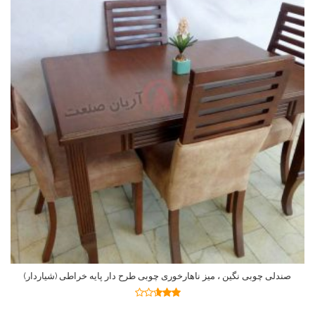
صندلی چوبی نگین ، میز ناهارخوری چوبی طرح دار پایه خراطی (شیاردار)
اطلاعات بیشتر
نمره
2.59