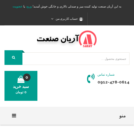
به این آریان صنعت تولید کننده میز و صندلی تالاری و خانگی خوش آمدید!
ورود
یا
عضویت
حساب کاربری من
شماره تماس
0
0912-478-0614
سبد خرید
0
تومان
محصولی در سبد خرید شما وجود ندارد.
منو
خانه