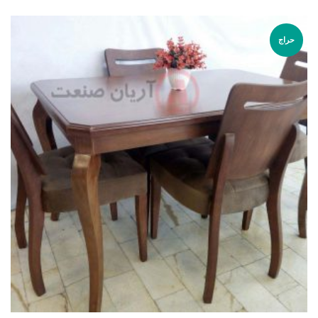
از 5
حراج