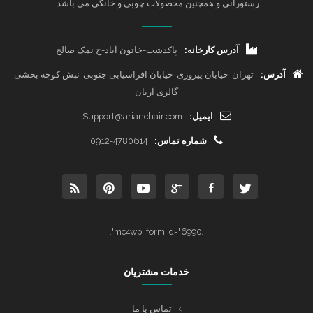
رستورانی و همچنین محصولات چوبی و خانگی می باشد.
آدرس کارخانه:
پاکدشت-خاتون آباد-خ نمک صالح
آدرس:
تهران-خیابان پیروزی-خیابان افراسیابی جنوبی-نبش کوچه بخشی-
گالری آریان
ایمیل:
Support@arianchair.com
شماره تماس:
0912-4780614
[mc4wp_form id="6990"]
خدمات مشتریان
تماس با ما