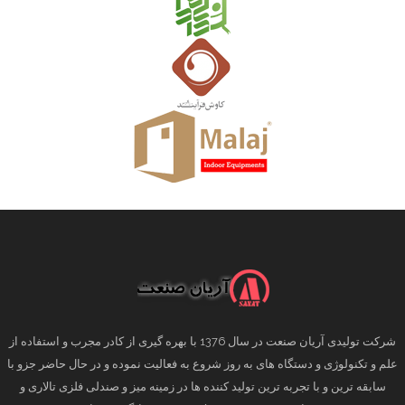
شرکت تولیدی آریان صنعت در سال 1376 با بهره گیری از کادر مجرب و استفاده از
علم و تکنولوژی و دستگاه های به روز شروع به فعالیت نموده و در حال حاضر جزو با
سابقه ترین و با تجربه ترین تولید کننده ها در زمینه میز و صندلی فلزی تالاری و