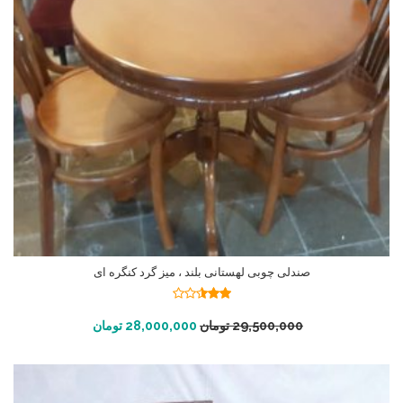
صندلی چوبی لهستانی بلند ، میز گرد کنگره ای
نمره
2.53
افزودن به سبد خرید
29,500,000
تومان
28,000,000
تومان
از 5