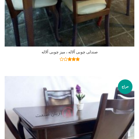
صندلی چوبی آلاله ، میز چوبی آلاله
اطلاعات بیشتر
نمره
2.77
از 5
حراج