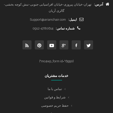
آدرس:
تهران-خیابان پیروزی-خیابان افراسیابی جنوبی-نبش کوچه بخشی-
گالری آریان
ایمیل:
Support@arianchair.com
شماره تماس:
0912-4780614
[mc4wp_form id="6990"]
خدمات مشتریان
تماس با ما
شرایط و قوانین
حفظ حریم خصوصی