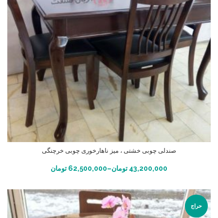
صندلی چوبی خشتی ، میز ناهارخوری چوبی خرچنگی
انتخاب گزینه ها
43,200,000
تومان
–
62,500,000
تومان
حراج