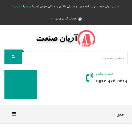
به این آریان صنعت تولید کننده میز و صندلی تالاری و خانگی خوش آمدید!
ورود
یا
عضویت
حساب کاربری من
شماره تماس
0912-478-0614
منو
خانه