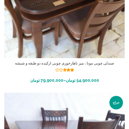
صندلی چوبی مونا ، میز ناهارخوری چوبی ارکیده دو طبقه و شیشه
نمره
2.55
انتخاب گزینه ها
54,900,000
تومان
–
79,900,000
تومان
از 5
حراج