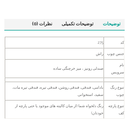
توضیحات
توضیحات تکمیلی
نظرات (0)
کد
275
جنس چوب
راش
نام
صندلی رونیز ، میز خرچنگی ساده
سرویس
تنوع رنگ
بادامی، فندقی، فندقی روشن، فندقی تیره، فندقی تیره مات،
چوب
سفید، استخوانی.
تنوع پارچه
رنگ دلخواه شما (از میان کالیته های موجود یا حتی پارچه از
کف
خودتان)