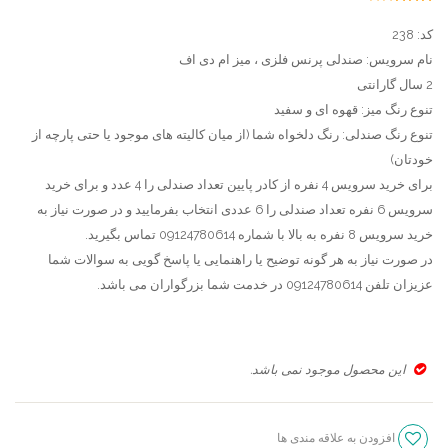
24
امتیاز
2.92
از
میز
کف
5
کد: 238
امتیاز
گرد
ناهارخوری
مشتری
نام سرویس: صندلی پرنس فلزی ، میز ام دی اف
چوبی
،
2 سال گارانتی
شب
میز
تنوع رنگ میز: قهوه ای و سفید
تنوع رنگ صندلی: رنگ دلخواه شما (از میان کالیته های موجود یا حتی پارچه از
بو
ناهارخو
خودتان)
گرد
برای خرید سرویس 4 نفره از کادر پایین تعداد صندلی را 4 عدد و برای خرید
چوبی
سرویس 6 نفره تعداد صندلی را 6 عددی انتخاب بفرمایید و در صورت نیاز به
پایه
خرید سرویس 8 نفره به بالا با شماره 09124780614 تماس بگیرید.
گلدانی
در صورت نیاز به هر گونه توضیح یا راهنمایی یا پاسخ گویی به سوالات شما
عزیزان تلفن 09124780614 در خدمت شما بزرگواران می باشد.
این محصول موجود نمی باشد.
افزودن به علاقه مندی ها
سنجش