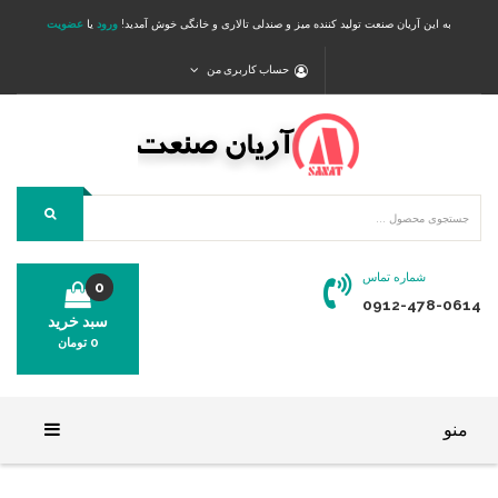
به این آریان صنعت تولید کننده میز و صندلی تالاری و خانگی خوش آمدید!
ورود
یا
عضویت
حساب کاربری من
شماره تماس
0
0912-478-0614
سبد خرید
0
تومان
محصولی در سبد خرید شما وجود ندارد.
منو
خانه