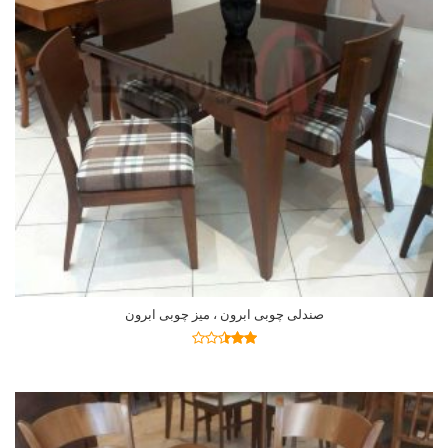
صندلی چوبی ابرون ، میز چوبی ابرون
اطلاعات بیشتر
نمره
2.41
از 5