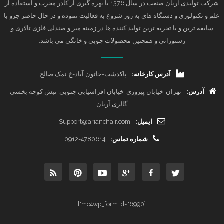
شرکت تولیدی آریان صنعت در سال 1376 با بهره گیری از کادر مجرب و استفاده از
علم و تکنولوژی و دستگاه های به روز شروع به فعالیت نموده و در حال حاضر جزو با
سابقه ترین و با تجربه ترین تولید کننده ها در زمینه میز و صندلی فلزی تالاری و
رستورانی و همچنین محصولات چوبی و خانگی می باشد.
آدرس کارخانه:
پاکدشت-خاتون آباد-خ نمک صالح
آدرس:
تهران-خیابان پیروزی-خیابان افراسیابی جنوبی-نبش کوچه بخشی-
گالری آریان
ایمیل:
Support@arianchair.com
شماره تماس:
0912-4780614
[mc4wp_form id="6990"]