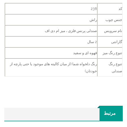
کد
238
جنس چوب
راش
نام سرویس
صندلی پرنس فلزی ، میز ام دی اف
گارانتی
2 سال
تنوع رنگ میز
قهوه ای و سفید
تنوع رنگ
رنگ دلخواه شما (از میان کالیته های موجود یا حتی پارچه از
صندلی
خودتان)
مرتبط