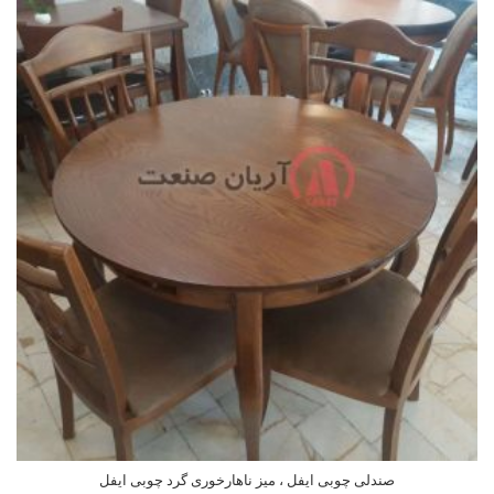
صندلی چوبی ایفل ، میز ناهارخوری گرد چوبی ایفل