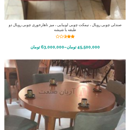
صندلی چوبی رویال ، نیمکت چوبی لوبیایی ، میز ناهارخوری چوبی رویال دو
طبقه با شیشه
نمره
2.45
انتخاب گزینه ها
45,500,000
تومان
–
63,000,000
تومان
از 5