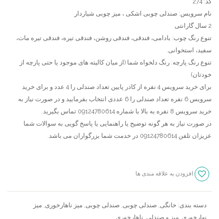
قدیمی
،
کد: 274
،
میز
نام سرویس: صندلی چوبی اشکی ، میز چوبی شیاردار
2 سال گارانتی
میز
ناهارخو
تنوع رنگ چوب: بادامی، فندقی، فندقی روشن، فندقی تیره، فندقی تیره مات،
چوبی
باکس
سفید، استخوانی.
خطی
دار
تنوع رنگ پارچه: رنگ دلخواه شما (از میان کالیته های موجود یا حتی پارچه از
خودتان)
برای خرید سرویس 4 نفره از کادر پایین تعداد صندلی را 4 عدد و برای خرید
سرویس 6 نفره تعداد صندلی را 6 عددی انتخاب بفرمایید و در صورت نیاز به
خرید سرویس 8 نفره به بالا با شماره 09124780614 تماس بگیرید.
در صورت نیاز به هر گونه توضیح یا راهنمایی یا پاسخ گویی به سوالات شما
عزیزان تلفن 09124780614 در خدمت شما بزرگواران می باشد.
افزودن به علاقه مندی ها
سنجش
دسته بندی:
خانگی
,
صندلی چوبی
,
صندلی چوبی
,
میز ناهارخوری
,
میز
نهارخوری
,
میز و صندلی
,
ناهارخوری