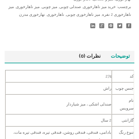
برچسب:
خرید میز ناهارخوری
,
صندلی چوبی
,
میز چوبی
,
میز ناهارخوری
,
میز
ناهارخوری 2 نفره
,
میز ناهارخوری چوبی
,
ناهارخوری
,
نهارخوری مدرن
توضیحات
نظرات (0)
کد
274
جنس چوب
راش
نام
صندلی اشکی ، میز شیاردار
سرویس
گارانتی
2 سال
تنوع رنگ
بادامی، فندقی، فندقی روشن، فندقی تیره، فندقی تیره مات،