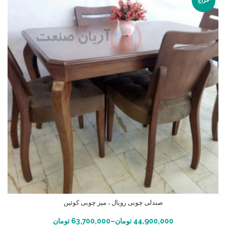
حراج
صندلی چوبی رویال ، میز چوبی کوئین
انتخاب گزینه ها
44,900,000
تومان
–
63,700,000
تومان