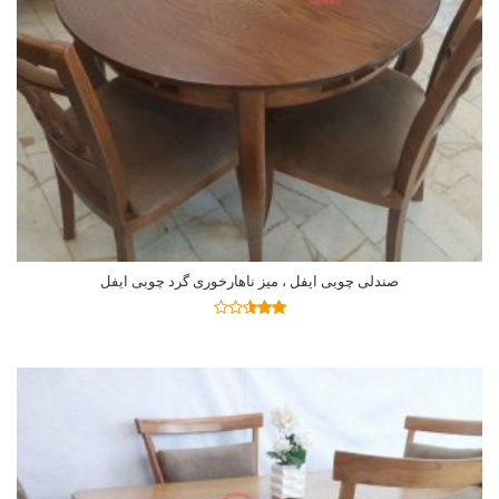
صندلی چوبی ایفل ، میز ناهارخوری گرد چوبی ایفل
اطلاعات بیشتر
نمره
2.48
از 5