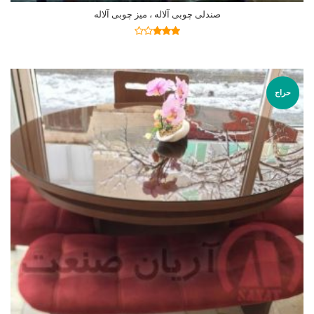
صندلی چوبی آلاله ، میز چوبی آلاله
اطلاعات بیشتر
نمره
2.77
از 5
حراج