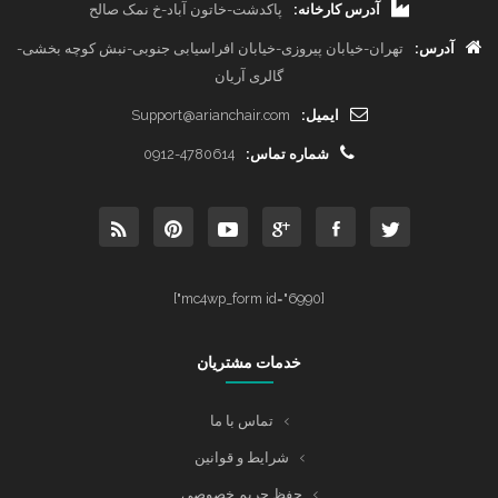
آدرس کارخانه:
پاکدشت-خاتون آباد-خ نمک صالح
آدرس:
تهران-خیابان پیروزی-خیابان افراسیابی جنوبی-نبش کوچه بخشی-
گالری آریان
ایمیل:
Support@arianchair.com
شماره تماس:
0912-4780614
[mc4wp_form id="6990"]
خدمات مشتریان
تماس با ما
شرایط و قوانین
حفظ حریم خصوصی