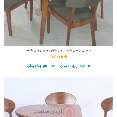
صندلی چوبی بلوط ، میز ناهارخوری چوبی بلوط
نمره
2.45
انتخاب گزینه ها
44,500,000
تومان
–
64,900,000
تومان
از 5