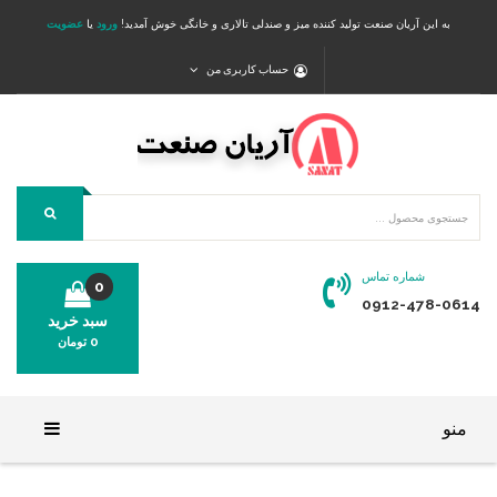
به این آریان صنعت تولید کننده میز و صندلی تالاری و خانگی خوش آمدید!
ورود
یا
عضویت
حساب کاربری من
شماره تماس
0
0912-478-0614
سبد خرید
0
تومان
محصولی در سبد خرید شما وجود ندارد.
منو
خانه