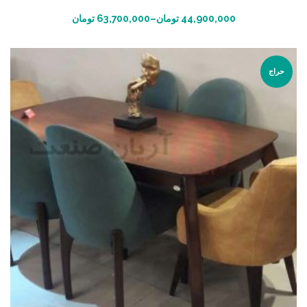
انتخاب گزینه ها
44,900,000
تومان
–
63,700,000
تومان
حراج