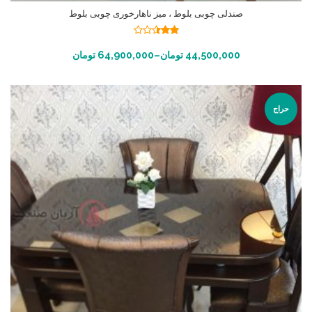
صندلی چوبی بلوط ، میز ناهارخوری چوبی بلوط
نمره
2.45
انتخاب گزینه ها
44,500,000
تومان
–
64,900,000
تومان
از 5
حراج