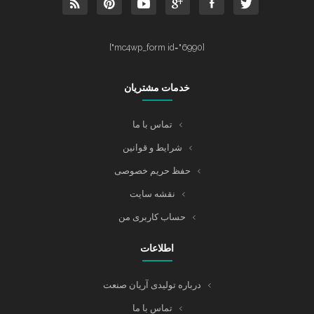
[mc4wp_form id="6990"]
خدمات مشتریان
تماس با ما
شرایط و قوانین
حفظ حریم خصوصی
نقشه سایت
حساب کاربری من
اطلاعات
درباره تولیدی آریان صنعت
تماس با ما