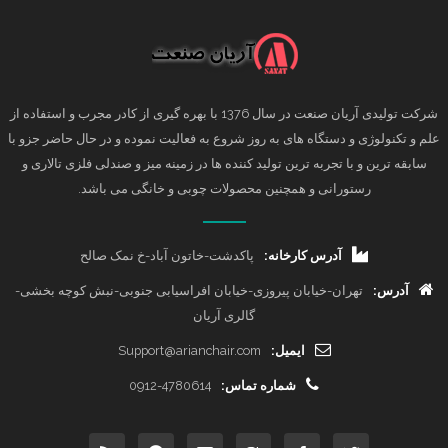
شرکت تولیدی آریان صنعت در سال 1376 با بهره گیری از کادر مجرب و استفاده از
علم و تکنولوژی و دستگاه های به روز شروع به فعالیت نموده و در حال حاضر جزو با
سابقه ترین و با تجربه ترین تولید کننده ها در زمینه میز و صندلی فلزی تالاری و
رستورانی و همچنین محصولات چوبی و خانگی می باشد.
آدرس کارخانه:
پاکدشت-خاتون آباد-خ نمک صالح
آدرس:
تهران-خیابان پیروزی-خیابان افراسیابی جنوبی-نبش کوچه بخشی-
گالری آریان
ایمیل:
Support@arianchair.com
شماره تماس:
0912-4780614