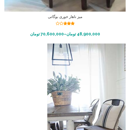
میز ناهار خوری بوگاتی
نمره
2.69
انتخاب گزینه ها
48,900,000
تومان
–
70,600,000
تومان
از 5