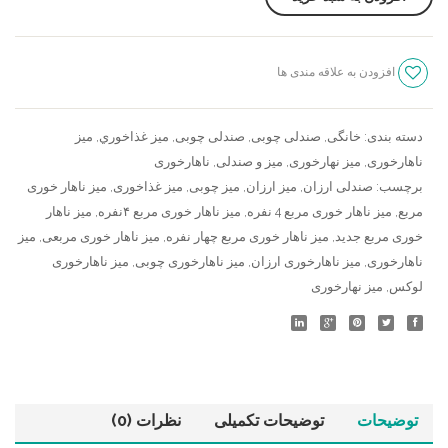
تیرک
،
میز
افزودن به علاقه مندی ها
چوبی
سنجش
پارس
عدد
دسته بندی:
خانگی
,
صندلی چوبی
,
صندلی چوبی
,
ميز غذاخوري
,
میز
ناهارخوری
,
میز نهارخوری
,
میز و صندلی
,
ناهارخوری
برچسب:
صندلی ارزان
,
میز ارزان
,
میز چوبی
,
میز غذاخوری
,
میز ناهار خوری
مربع
,
میز ناهار خوری مربع 4 نفره
,
میز ناهار خوری مربع ۴نفره
,
میز ناهار
خوری مربع جدید
,
میز ناهار خوری مربع چهار نفره
,
میز ناهار خوری مربعی
,
میز
ناهارخوری
,
میز ناهارخوری ارزان
,
میز ناهارخوری چوبی
,
میز ناهارخوری
لوکس
,
میز نهارخوری
توضیحات
توضیحات تکمیلی
نظرات (0)