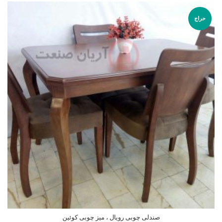
حراج
صندلی چوبی رویال ، میز چوبی کوئین