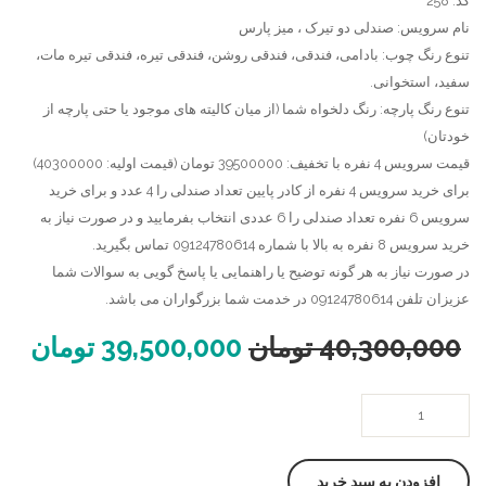
کد: 258
میز
میز
نام سرویس: صندلی دو تیرک ، میز پارس
تنوع رنگ چوب: بادامی، فندقی، فندقی روشن، فندقی تیره، فندقی تیره مات،
چوبی
گرد
سفید، استخوانی.
گرد
کنگره
تنوع رنگ پارچه: رنگ دلخواه شما (از میان کالیته های موجود یا حتی پارچه از
گلدانی
ای
خودتان)
قیمت سرویس 4 نفره با تخفیف: 39500000 تومان (قیمت اولیه: 40300000)
برای خرید سرویس 4 نفره از کادر پایین تعداد صندلی را 4 عدد و برای خرید
سرویس 6 نفره تعداد صندلی را 6 عددی انتخاب بفرمایید و در صورت نیاز به
خرید سرویس 8 نفره به بالا با شماره 09124780614 تماس بگیرید.
در صورت نیاز به هر گونه توضیح یا راهنمایی یا پاسخ گویی به سوالات شما
عزیزان تلفن 09124780614 در خدمت شما بزرگواران می باشد.
40,300,000
تومان
39,500,000
تومان
صندلی
چوبی
دو
افزودن به سبد خرید