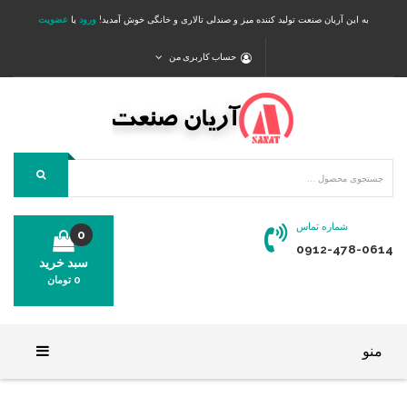
به این آریان صنعت تولید کننده میز و صندلی تالاری و خانگی خوش آمدید!
ورود
یا
عضویت
حساب کاربری من
شماره تماس
0
0912-478-0614
سبد خرید
0
تومان
محصولی در سبد خرید شما وجود ندارد.
منو
خانه