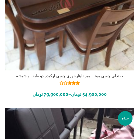
صندلی چوبی مونا ، میز ناهارخوری چوبی ارکیده دو طبقه و شیشه
نمره
2.55
انتخاب گزینه ها
54,900,000
تومان
–
79,900,000
تومان
از 5
حراج