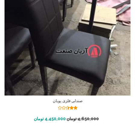
صندلی فلزی پویان
نمره
2.45
افزودن به سبد خرید
4,650,000
تومان
4,450,000
تومان
از 5