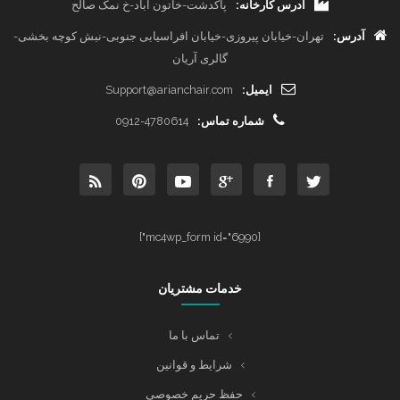
آدرس کارخانه:
پاکدشت-خاتون آباد-خ نمک صالح
آدرس:
تهران-خیابان پیروزی-خیابان افراسیابی جنوبی-نبش کوچه بخشی-
گالری آریان
ایمیل:
Support@arianchair.com
شماره تماس:
0912-4780614
[mc4wp_form id="6990"]
خدمات مشتریان
تماس با ما
شرایط و قوانین
حفظ حریم خصوصی