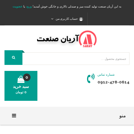
به این آریان صنعت تولید کننده میز و صندلی تالاری و خانگی خوش آمدید!
ورود
یا
عضویت
حساب کاربری من
شماره تماس
0
0912-478-0614
سبد خرید
0
تومان
محصولی در سبد خرید شما وجود ندارد.
منو
خانه