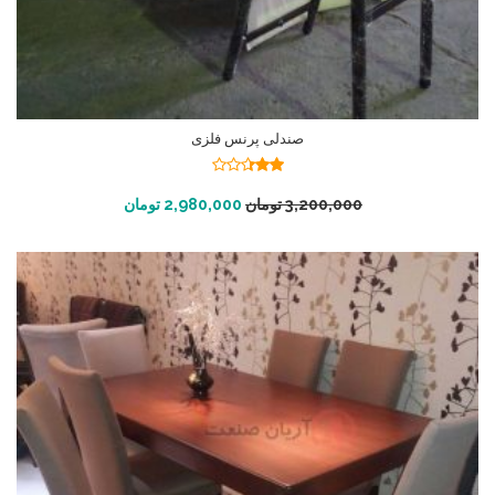
صندلی پرنس فلزی
نمره
2.34
افزودن به سبد خرید
3,200,000
تومان
2,980,000
تومان
از 5