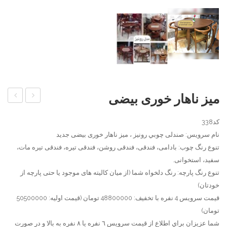
میز ناهار خوری بیضی
و
غذاخور
کد338
صندلی
جام
نام سرویس: صندلی چوبي رونیز ، ميز ناهار خوری بیضی جدید
فلزی
تنوع رنگ چوب: بادامی، فندقی، فندقی روشن، فندقی تیره، فندقی تیره مات،
رستورانی
سفید، استخوانی.
مدرن
تنوع رنگ پارچه: رنگ دلخواه شما (از میان کالیته های موجود یا حتی پارچه از
نارون
خودتان)
قیمت سرویس 4 نفره با تخفیف: 48800000 تومان (قیمت اولیه: 50500000
تومان)
شما عزيزان براي اطلاع از قيمت سرويس ٦ نفره يا ٨ نفره به بالا و در صورت