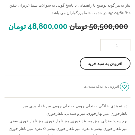
نیاز به هر گونه توضیح یا راهنمایی یا پاسخ گویی به سوالات شما عزیزان تلفن
09124780614 در خدمت شما بزرگواران می باشد.
50,500,000
تومان
48,800,000
تومان
میز
ناهار
خوری
افزودن به سبد خرید
بیضی
عدد
افزودن به علاقه مندی ها
سنجش
دسته بندی:
خانگی
,
صندلی چوبی
,
صندلی چوبی
,
ميز غذاخوري
,
میز
ناهارخوری
,
میز نهارخوری
,
میز و صندلی
,
ناهارخوری
برچسب:
صندلی
,
میز
,
میز غذاخوری
,
میز ناهار خوری
,
میز ناهار خوری بیضی
,
میز ناهار خوری بیضی 4 نفره
,
میز ناهار خوری بیضی 6 نفره
,
میز ناهار خوری