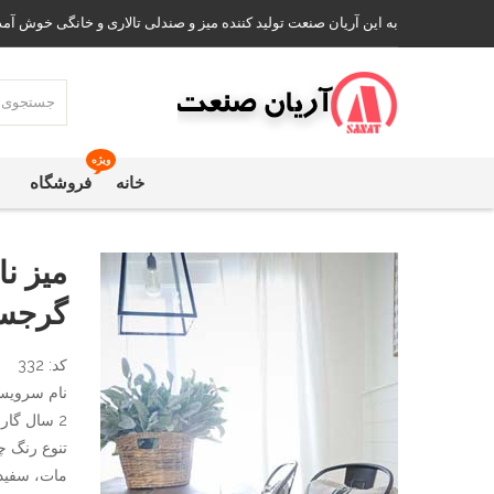
به این آریان صنعت تولید کننده میز و صندلی تالاری و خانگی خوش آمد
ویژه
خانه
فروشگاه
میز ن
گرجس
کد: 332
نام سرویس
2 سال گارانتی
تنوع رنگ چ
مات، سفید،