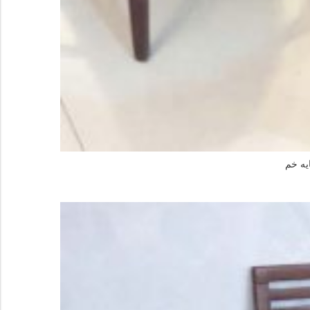
یه خم