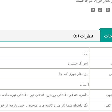
 ناهار خوری کم جا قیمت
حات
نظرات (0)
332
راش گرجستان
س
میز ناهارخوری کم جا
2 سال
چوب
بادامی، فندقی، فندقی روشن، فندقی تیره، فندقی تیره مات، س
 کف
رنگ دلخواه شما (از میان کالیته های موجود یا حتی پارچه از خود