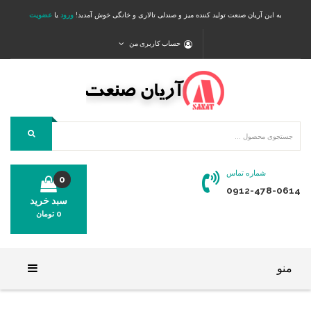
به این آریان صنعت تولید کننده میز و صندلی تالاری و خانگی خوش آمدید!
ورود
یا
عضویت
حساب کاربری من
شماره تماس
0
0912-478-0614
سبد خرید
0
تومان
محصولی در سبد خرید شما وجود ندارد.
منو
خانه