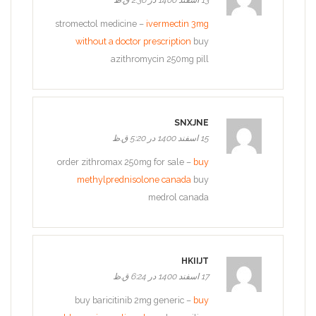
stromectol medicine –
ivermectin 3mg
without a doctor prescription
buy
azithromycin 250mg pill
SNXJNE
15 اسفند 1400 در 5:20 ق.ظ
order zithromax 250mg for sale –
buy
methylprednisolone canada
buy
medrol canada
HKIIJT
17 اسفند 1400 در 6:24 ق.ظ
buy baricitinib 2mg generic –
buy