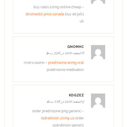
buy cialis 20mg online cheap –
stromectol price canada
buy ed pills
uk
GNOMHC
8 اسفند 1400 در 3:58 ب.ظ
rivers casino –
prednisone 40mg oral
prednisone medication
KDGZEZ
9 اسفند 1400 در 2:18 ب.ظ
order prednisone 5mg generic –
isotretinoin 20mg us
order
isotretinoin generic