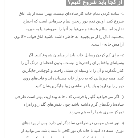
از كجا بايد شروع كنيم؟
1- ساده كردن تمام خانه كار ساده‌اي نيست. بهتر است از يك اتاق
شروع كنيد. اولين قدم دور ريختن تمام چيزهايي است كه احتياج
نداريد اما سالم هستند و مي‌توانيد آنها را بفروشيد يا به خيريه
ببخشيد. اتاق را از نو بچينيد. به خاطر داشته باشيد اتاق‌خواب «كانون
آرامش خانه» است.
2- براي كم كردن وسايل خانه بايد از مبلمان شروع كنيد. اگر
وسيله‌اي واقعا براي راحتي‌تان نيست، بدون لحظه‌اي درنگ آن را
كنار بگذاريد و آن را با وسيله‌اي سبك، راحت و كوچك‌تر جايگزين
كنيد. همه چيزهايي كه به ديوار خانه چسبانده‌ايد و قاب‌هاي روي
ديوار را‌برداريد و يك يا دو نقاشي زيبا جایگزين‌شان كنيد.
3- اگر مي‌خواهيد گليم يا فرشي كف خانه بيندازيد، بهتر است طرحی
ساده‌با رنگ‌هاي گرم داشته باشد چون نقش‌هاي گلدار و راه‌راه
تمركز بصري شما را به هم مي‌زند.
4- نور نقش مهمي در طراحي ساده‌گرايي دارد. پس از پرده‌هاي
توري استفاده كنيد تا خانه‌تان نور كافي داشته باشد. مي‌توانيد از