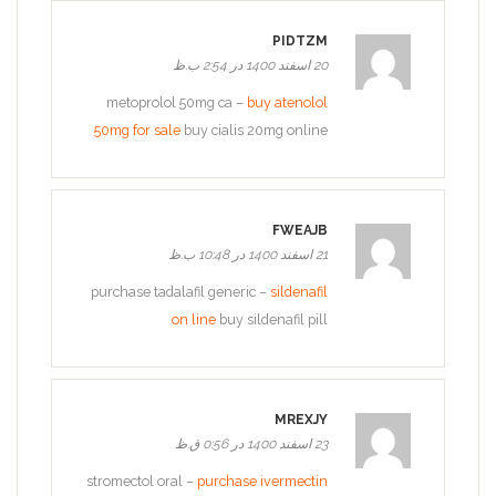
PIDTZM
20 اسفند 1400 در 2:54 ب.ظ
metoprolol 50mg ca –
buy atenolol
50mg for sale
buy cialis 20mg online
FWEAJB
21 اسفند 1400 در 10:48 ب.ظ
purchase tadalafil generic –
sildenafil
on line
buy sildenafil pill
MREXJY
23 اسفند 1400 در 0:56 ق.ظ
stromectol oral –
purchase ivermectin