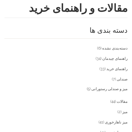
مقالات و راهنمای خرید
فروشگاه
مقالات و راهنمای خرید
تجهیزات تالار و رستوران
دسته بندی ها
تماس با ما
میز و صندلی خانگی
علاقمندی ها
محصولات چوبی و فلزی
درباره تولیدی آریان صنعت
دسته‌بندی نشده
(6)
پیش پرداخت
خدمات
راهنمای چیدمان
(34)
راهنمای خرید
(33)
تماس با ما
صندلی
(7)
سوالات متداول
میز و صندلی رستورانی
(5)
مقالات
(44)
میز
(2)
میز ناهارخوری
(41)