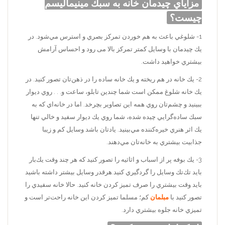
مزاياي چيدمان خانه به سبك مينيمالیسم
چيست؟
1- شلوغي باعث به هم خوردن تمركز بصري و استرس مي‌شود. در
يك چيدمان با وسايل كمتر تمركز بالا می رود و احساس آرامش
بيشتري خواهيد داشت.
2- يك خانه در هم ريخته و يك خانه ساده را در ذهن‌تان تصور كنيد. در
يك خانه شلوغ ممكن است شما چندين تابلو، ساعت و. . . روي ديوار
ببينيد و چشم‌تان روي همه اين تصاوير بچرخد. اما در خانه‌اي كه به
سبك ساده‌گرايي چيده شده، شما روي يك ديوار سفيد و خالي تنها
يك اثر هنري خيره‌كننده مي‌بينيد. يادتان باشد وسايل كم و زيبا
جذابيت بيشتري به خانه‌تان مي‌دهند.
3- يك بوفه پر از اسباب و اثاثيه را تصور كنيد كه هر چند وقت يك‌بار
بايد تك‌تك وسايل را گردگيري كنيد.‌هرقدر وسايل بيشتر داشته باشيد
بايد وقت بيشتري را صرف تميز كردن خانه كنيد. حالا خانه سفيدي را
تصور كنيد با
مبلمان
كم؛ مسلما تميز كردن اين خانه راحت‌تر است و
تميزي خانه جلوه بيشتري دارد.