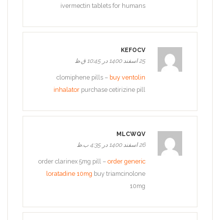
ivermectin tablets for humans
KEFOCV
25 اسفند 1400 در 10:45 ق.ظ
clomiphene pills –
buy ventolin
inhalator
purchase cetirizine pill
MLCWQV
26 اسفند 1400 در 4:35 ب.ظ
order clarinex 5mg pill –
order generic
loratadine 10mg
buy triamcinolone
10mg