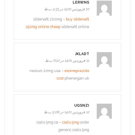
LERWNS
10 فروردین 1401 در 4:33 ب.ظ
sildenafil 200mg –
buy sildenafil
150mg online cheap
sildenafil online
JKLADT
11 فروردین 1401 در 6:12 ب.ظ
nexium 20mg usa –
esomeprazole
cost
phenergan uk
UQSNZI
12 فروردین 1401 در 5:08 ب.ظ
cialis 5mg ca –
cialis 5mg
order
generic cialis 5mg