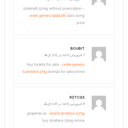
sildenafil 50mg without prescription –
order generic tadalafil
cialis 10mg
price
BOUBIT
7 فروردین 1401 در 3:05 ق.ظ
buy toradol for sale –
order generic
tizanidine 2mg
lioresal for sale online
RZTCQS
8 فروردین 1401 در 0:26 ق.ظ
gloperba ca –
brand strattera 10mg
buy strattera 25mg online