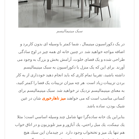
سبک مینیمالیسم
در یک دکوراسیون مینیمال ، شما کمتر با وسیله ای بدون کاربرد و
اضافه مواجه خواهید شد. در چنین خانه ای همه چیز در اوج سادگی
طراحی شده و یک فضای خلوت، آرامش بخش و بزرگ به وجود می
آورند. برای این که یک منزل با دکوراسیون به سبک مینیمالیسم
داشته باشید، تقریبا تمام کاری که باید انجام دهید خودداری از به کار
بردن تزیینات زیاد است. هر چه میزان تزیینات یک فضا را کمتر کنید،
به معنای مینیمالیسم نزدیک تر خواهید شد. سبک مینیمالیسم برای
کسانی مناسب است که می خواهند
میز ناهارخوری
شان در عین
شیک بودن، ساده باشد.
بنابراین يك خانه ساده‌گرا تنها شامل چند وسيله اساسي است؛ مثلا
يك نيمكت، يك مبل راحتي، يك آباژور و ميز تلويزيون و در اتاق خواب
هم تنها يك ميز و تختخواب وجود دارد. در چيدمان اين سبك هيچ