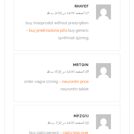
RHAYEF
27 اسفند 1400 در 9:09 ب.ظ
buy misoprostol without prescription
–
buy prednisolone pills
buy generic
synthroid 150mcg
MRTQIN
28 اسفند 1400 در 8:35 ب.ظ
order viagra 100mg –
neurontin price
neurontin tablet
MPZGYJ
29 اسفند 1400 در 7:32 ب.ظ
buy cialis generic –
cialis 5mg over