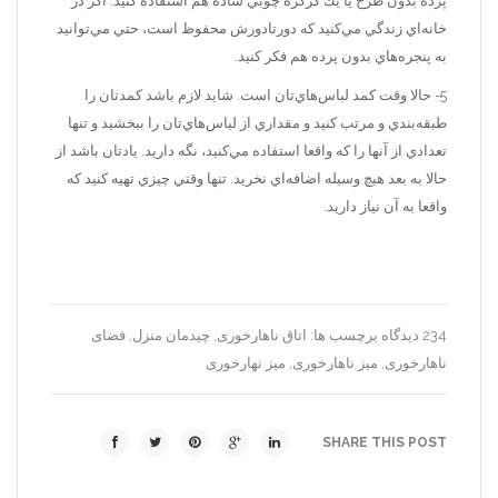
پرده بدون طرح يا يك كركره چوبي ساده هم استفاده كنيد. اگر در
خانه‌اي زندگي مي‌كنيد كه دورتادورش محفوظ است، حتي مي‌توانيد
به پنجره‌هاي بدون پرده هم فكر كنيد.
5- حالا وقت كمد لباس‌هاي‌تان است. شايد لازم باشد كمدتان را
طبقه‌بندي و مرتب كنيد و مقداري از لباس‌هاي‌تان را ببخشيد و تنها
تعدادي از آنها را که واقعا استفاده مي‌كنيد، نگه داريد. يادتان باشد از
حالا به بعد هيچ وسيله اضافه‌اي نخريد. تنها وقتي چيزي تهيه كنيد كه
واقعا به آن نياز دارید.
234 دیدگاه
برچسب ها:
اتاق ناهارخوری
,
چیدمان منزل
,
فضای
ناهارخوری
,
میز ناهارخوری
,
میز نهارخوری
SHARE THIS POST