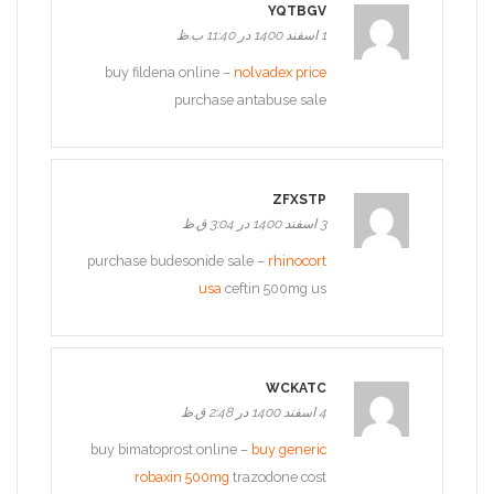
YQTBGV
1 اسفند 1400 در 11:40 ب.ظ
buy fildena online –
nolvadex price
purchase antabuse sale
ZFXSTP
3 اسفند 1400 در 3:04 ق.ظ
purchase budesonide sale –
rhinocort
usa
ceftin 500mg us
WCKATC
4 اسفند 1400 در 2:48 ق.ظ
buy bimatoprost online –
buy generic
robaxin 500mg
trazodone cost