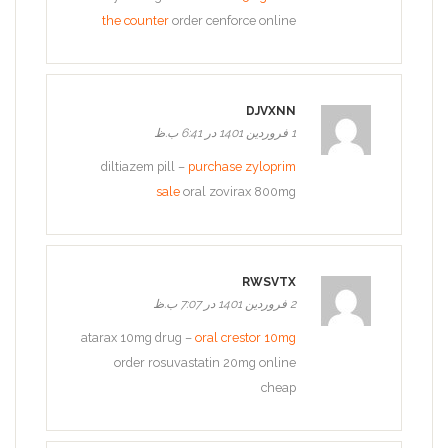
the counter
order cenforce online
DJVXNN
1 فروردین 1401 در 6:41 ب.ظ
diltiazem pill –
purchase zyloprim
sale
oral zovirax 800mg
RWSVTX
2 فروردین 1401 در 7:07 ب.ظ
atarax 10mg drug –
oral crestor 10mg
order rosuvastatin 20mg online
cheap