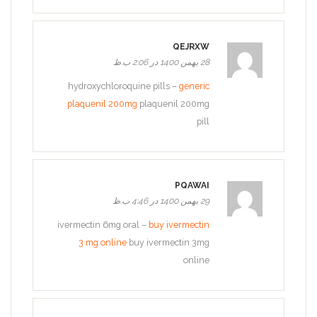
QEJRXW
28 بهمن 1400 در 2:06 ب.ظ
hydroxychloroquine pills –
generic
plaquenil 200mg
plaquenil 200mg
pill
PQAWAI
29 بهمن 1400 در 4:46 ب.ظ
ivermectin 6mg oral –
buy ivermectin
3 mg online
buy ivermectin 3mg
online