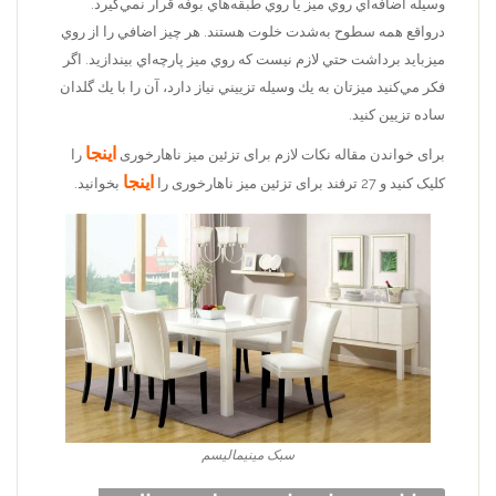
وسيله اضافه‌اي روي ميز يا روي طبقه‌هاي بوفه قرار نمي‌گيرد.
درواقع همه سطوح به‌شدت خلوت هستند. هر چيز اضافي را از روي
ميز‌باید برداشت حتي لازم نيست كه روي ميز پارچه‌اي بيندازيد. اگر
فكر مي‌كنيد ميزتان به يك وسيله تزیيني نياز دارد، آن را با يك گلدان
ساده تزيين كنيد.
اینجا
برای خواندن مقاله نکات لازم برای تزئین میز ناهارخوری
را
اینجا
کلیک کنید و 27 ترفند برای تزئین میز ناهارخوری را
بخوانید.
سبک مینیمالیسم