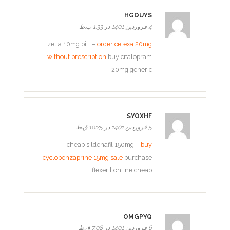
HGQUYS
4 فروردین 1401 در 1:33 ب.ظ
zetia 10mg pill –
order celexa 20mg
without prescription
buy citalopram
20mg generic
SYOXHF
5 فروردین 1401 در 10:25 ق.ظ
cheap sildenafil 150mg –
buy
cyclobenzaprine 15mg sale
purchase
flexeril online cheap
OMGPYQ
6 فروردین 1401 در 7:08 ق.ظ