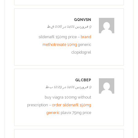
GQNVSN
9 فروردین 1401 در 0:06 ق.ظ
sildenafil 150mg price –
brand
methotrexate 10mg
generic
clopidogrel
GLCBEP
9 فروردین 1401 در 12:29 ب.ظ
buy viagra 100mg without
prescription –
order sildenafil 150mg
generic
plavix 75mg price