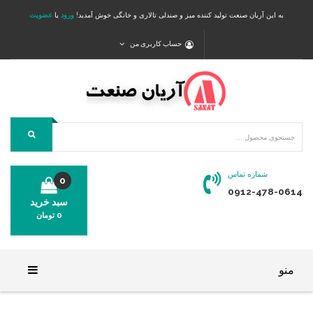
به این آریان صنعت تولید کننده میز و صندلی تالاری و خانگی خوش آمدید!
ورود
یا
عضویت
حساب کاربری من
شماره تماس
0
0912-478-0614
سبد خرید
0
تومان
محصولی در سبد خرید شما وجود ندارد.
منو
خانه