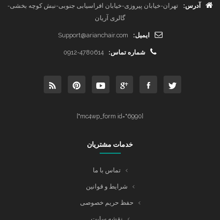
آدرس:
تهران-خیابان پیروزی-خیابان افراسیابی جنوبی-نبش کوچه بخشی-
گالری آریان
ایمیل:
Support@arianchair.com
شماره تماس:
0912-4780614
[mc4wp_form id="6990"]
خدمات مشتریان
تماس با ما
شرایط و قوانین
حفظ حریم خصوصی
نقشه سایت