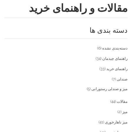
مقالات و راهنمای خرید
فروشگاه
مقالات و راهنمای خرید
تجهیزات تالار و رستوران
دسته بندی ها
تماس با ما
میز و صندلی خانگی
علاقمندی ها
محصولات چوبی و فلزی
درباره تولیدی آریان صنعت
دسته‌بندی نشده
(6)
پیش پرداخت
خدمات
راهنمای چیدمان
(34)
راهنمای خرید
(33)
تماس با ما
صندلی
(7)
سوالات متداول
میز و صندلی رستورانی
(5)
مقالات
(44)
میز
(2)
میز ناهارخوری
(41)