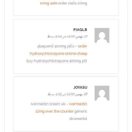
10mg sale
order cialis 20mg
PIAGLB
27 بهمن 1400 در 5:04 ب.ظ
plaquenil 400mg pills –
order
hydroxychloroquine online cheap
buy hydroxychloroquine 400mg pill
JOYASU
28 بهمن 1400 در 4:19 ب.ظ
ivermectin cream uk –
ivermectin
12mg over the counter
generic
stromectol