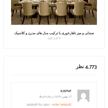
صندلی و میز ناهارخوری با ترکیب مدل های مدرن و کلاسیک
6 آبان 1397
4,773 نظر
KJSFNF
27 بهمن 1400 در 4:49 ق.ظ
tadalafil for sale –
order tadalafil