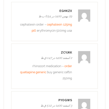
EGHKZX
29 بهمن 1400 در 6:54 ب.ظ
cephalexin order –
cephalexin 125mg
pill
erythromycin 500mg usa
ZCYJKK
2 اسفند 1400 در 1:47 ق.ظ
rhinocort medication –
order
quetiapine generic
buy generic ceftin
250mg
PYOGWS
3 اسفند 1400 در 5:12 ق.ظ