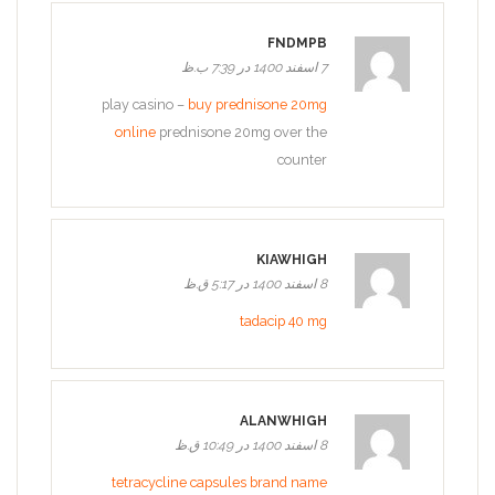
FNDMPB
7 اسفند 1400 در 7:39 ب.ظ
play casino –
buy prednisone 20mg
online
prednisone 20mg over the
counter
KIAWHIGH
8 اسفند 1400 در 5:17 ق.ظ
tadacip 40 mg
ALANWHIGH
8 اسفند 1400 در 10:49 ق.ظ
tetracycline capsules brand name