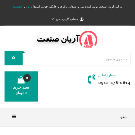
به این آریان صنعت تولید کننده میز و صندلی تالاری و خانگی خوش آمدید!
ورود
یا
عضویت
حساب کاربری من
شماره تماس
0
0912-478-0614
سبد خرید
0
تومان
محصولی در سبد خرید شما وجود ندارد.
منو
خانه