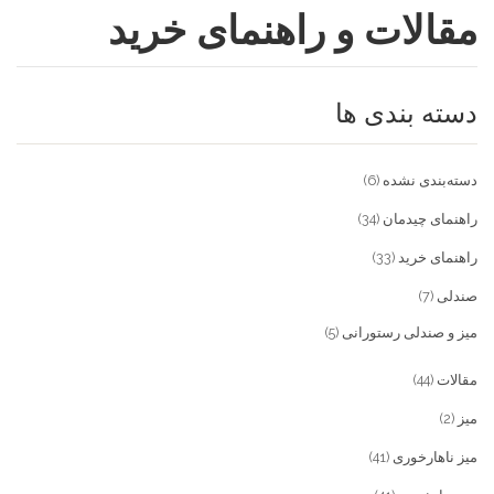
مقالات و راهنمای خرید
فروشگاه
مقالات و راهنمای خرید
تجهیزات تالار و رستوران
دسته بندی ها
تماس با ما
میز و صندلی خانگی
علاقمندی ها
محصولات چوبی و فلزی
درباره تولیدی آریان صنعت
دسته‌بندی نشده
(6)
پیش پرداخت
خدمات
راهنمای چیدمان
(34)
راهنمای خرید
(33)
تماس با ما
صندلی
(7)
سوالات متداول
میز و صندلی رستورانی
(5)
مقالات
(44)
میز
(2)
میز ناهارخوری
(41)