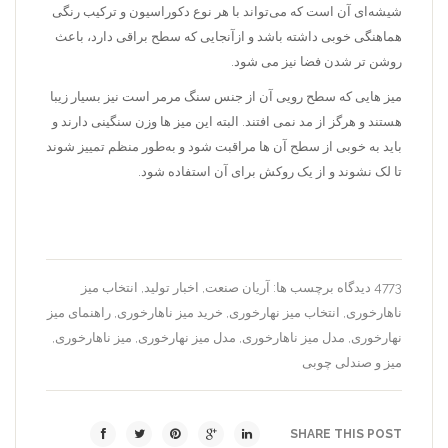
شیشه‌ای آن است که می‌تواند با هر نوع دکوراسیون و ترکیب رنگی
هماهنگی خوبی داشته باشد و ازآنجایی‌ که سطح براقی دارد، باعث
روشن تر شدن فضا نیز می شود.
میز هایی که سطح‌ رویی آن از جنس سنگ مرمر است نیز بسیار زیبا
هستند و هرگز از مد نمی افتند. البته این میز ها وزن سنگینی دارند و
باید به خوبی از سطح آن ها مراقبت شود و به‌طور منظم تمییز شوند
تا لک نشوند و از یک روکش برای آن استفاده شود.
4773 دیدگاه
برچسب ها:
آریان صنعت
,
اخبار تولید
,
انتخاب میز
ناهارخوری
,
انتخاب میز نهارخوری
,
خرید میز ناهارخوری
,
راهنمای میز
نهارخوری
,
مدل میز ناهارخوری
,
مدل میز نهارخوری
,
میز ناهارخوری
,
میز و صندلی چوبی
SHARE THIS POST