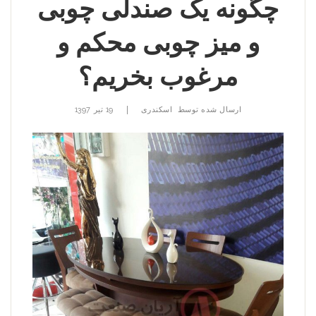
چگونه یک صندلی چوبی
و میز چوبی محکم و
مرغوب بخریم؟
|
ارسال شده توسط
اسکندری
19 تیر 1397