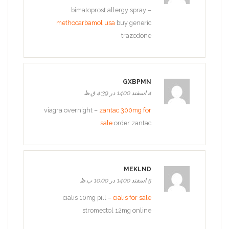
bimatoprost allergy spray –
methocarbamol usa
buy generic
trazodone
GXBPMN
4 اسفند 1400 در 4:39 ق.ظ
viagra overnight –
zantac 300mg for
sale
order zantac
MEKLND
5 اسفند 1400 در 10:00 ب.ظ
cialis 10mg pill –
cialis for sale
stromectol 12mg online