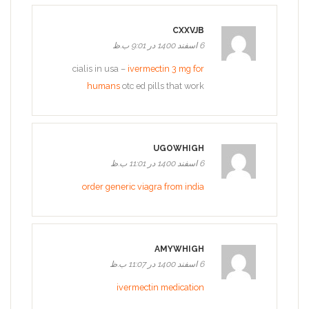
CXXVJB
6 اسفند 1400 در 9:01 ب.ظ
cialis in usa –
ivermectin 3 mg for
humans
otc ed pills that work
UGOWHIGH
6 اسفند 1400 در 11:01 ب.ظ
order generic viagra from india
AMYWHIGH
6 اسفند 1400 در 11:07 ب.ظ
ivermectin medication