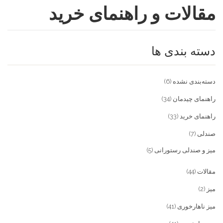
مقالات و راهنمای خرید
فروشگاه
مقالات و راهنمای خرید
تجهیزات تالار و رستوران
دسته بندی ها
تماس با ما
میز و صندلی خانگی
علاقمندی ها
محصولات چوبی و فلزی
درباره تولیدی آریان صنعت
دسته‌بندی نشده
(6)
پیش پرداخت
خدمات
راهنمای چیدمان
(34)
راهنمای خرید
(33)
تماس با ما
صندلی
(7)
سوالات متداول
میز و صندلی رستورانی
(5)
مقالات
(44)
میز
(2)
میز ناهارخوری
(41)