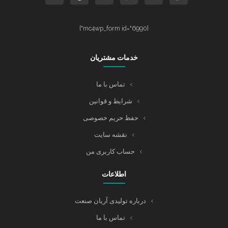
[mc4wp_form id="6990"]
خدمات مشتریان
تماس با ما
شرایط و قوانین
حفظ حریم خصوصی
نقشه سایت
حساب کاربری من
اطلاعات
درباره تولیدی آریان صنعت
تماس با ما