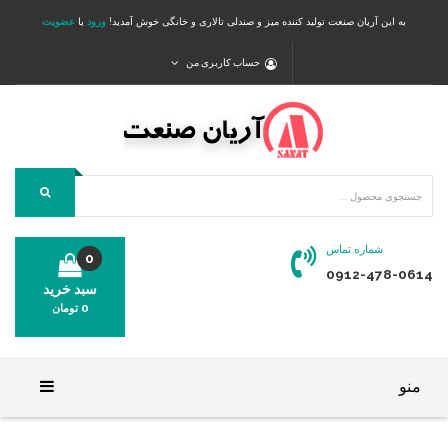
به این آریان صنعت تولید کننده میز و صندلی تالاری و خانگی خوش آمدید!
ورود
یا
عضویت
حساب کاربری من
شماره تماس
0
0912-478-0614
سبد خرید
0
تومان
محصولی در سبد خرید شما وجود ندارد.
منو
خانه