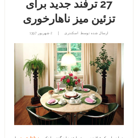
27 ترفند جدید برای
تزئین میز ناهارخوری
|
ارسال شده توسط
اسکندری
2 شهریور 1397