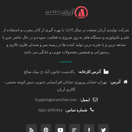
شرکت تولیدی آریان صنعت در سال 1376 با بهره گیری از کادر مجرب و استفاده از
علم و تکنولوژی و دستگاه های به روز شروع به فعالیت نموده و در حال حاضر جزو با
سابقه ترین و با تجربه ترین تولید کننده ها در زمینه میز و صندلی فلزی تالاری و
رستورانی و همچنین محصولات چوبی و خانگی می باشد.
آدرس کارخانه:
پاکدشت-خاتون آباد-خ نمک صالح
آدرس:
تهران-خیابان پیروزی-خیابان افراسیابی جنوبی-نبش کوچه بخشی-
گالری آریان
ایمیل:
Support@arianchair.com
شماره تماس:
0912-4780614