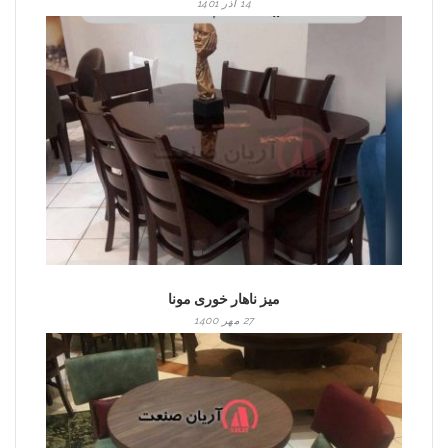
14 آذر 1401
میز ناهار خوری مونا
27 مهر 1400