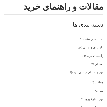
مقالات و راهنمای خرید
فروشگاه
مقالات و راهنمای خرید
تجهیزات تالار و رستوران
دسته بندی ها
تماس با ما
میز و صندلی خانگی
علاقمندی ها
محصولات چوبی و فلزی
درباره تولیدی آریان صنعت
دسته‌بندی نشده
(6)
پیش پرداخت
خدمات
راهنمای چیدمان
(34)
راهنمای خرید
(33)
تماس با ما
صندلی
(7)
سوالات متداول
میز و صندلی رستورانی
(5)
مقالات
(44)
میز
(2)
میز ناهارخوری
(41)