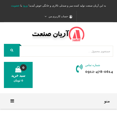
به این آریان صنعت تولید کننده میز و صندلی تالاری و خانگی خوش آمدید!
ورود
یا
عضویت
حساب کاربری من
شماره تماس
0
0912-478-0614
سبد خرید
0
تومان
محصولی در سبد خرید شما وجود ندارد.
منو
خانه