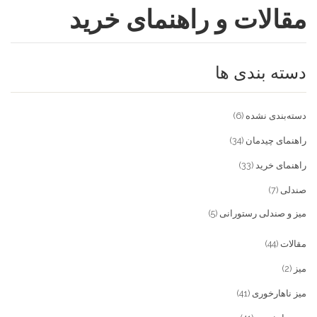
مقالات و راهنمای خرید
فروشگاه
مقالات و راهنمای خرید
تجهیزات تالار و رستوران
دسته بندی ها
تماس با ما
میز و صندلی خانگی
علاقمندی ها
محصولات چوبی و فلزی
درباره تولیدی آریان صنعت
دسته‌بندی نشده
(6)
پیش پرداخت
خدمات
راهنمای چیدمان
(34)
راهنمای خرید
(33)
تماس با ما
صندلی
(7)
سوالات متداول
میز و صندلی رستورانی
(5)
مقالات
(44)
میز
(2)
میز ناهارخوری
(41)