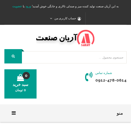
به این آریان صنعت تولید کننده میز و صندلی تالاری و خانگی خوش آمدید!
ورود
یا
عضویت
حساب کاربری من
شماره تماس
0
0912-478-0614
سبد خرید
0
تومان
محصولی در سبد خرید شما وجود ندارد.
منو
خانه