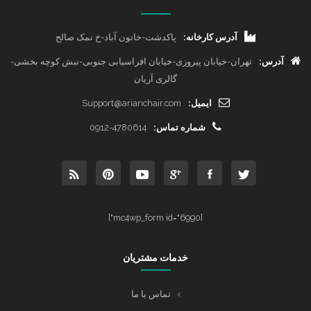
آدرس کارخانه:
پاکدشت-خاتون آباد-خ نمک صالح
آدرس:
تهران-خیابان پیروزی-خیابان افراسیابی جنوبی-نبش کوچه بخشی-
گالری آریان
ایمیل:
Support@arianchair.com
شماره تماس:
0912-4780614
[mc4wp_form id="6990"]
خدمات مشتریان
تماس با ما