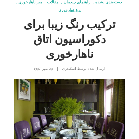
دسته‌بندی نشده
,
راهنمای چیدمان
,
مقالات
,
میز ناهارخوری
,
میز نهارخوری
ترکیب رنگ زیبا برای
دکوراسیون اتاق
ناهارخوری
|
ارسال شده توسط
اسکندری
29 مهر 1397