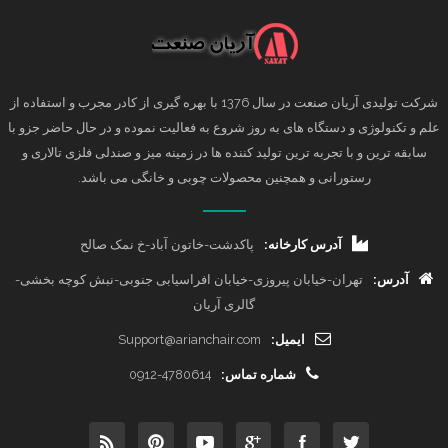
شرکت تولیدی آریان صنعت در سال 1376 با بهره گیری از کادر مجرب و استفاده از
علم و تکنولوژی و دستگاه های به روز شروع به فعالیت نموده و در حال حاضر جزو با
سابقه ترین و با تجربه ترین تولید کننده ها در زمینه میز و صندلی فلزی تالاری و
رستورانی و همچنین محصولات چوبی و خانگی می باشد.
آدرس کارخانه:
پاکدشت-خاتون آباد-خ نمک صالح
آدرس:
تهران-خیابان پیروزی-خیابان افراسیابی جنوبی-نبش کوچه بخشی-
گالری آریان
ایمیل:
Support@arianchair.com
شماره تماس:
0912-4780614