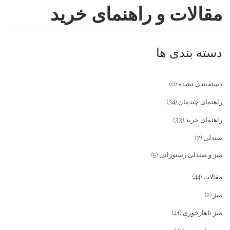
مقالات و راهنمای خرید
فروشگاه
مقالات و راهنمای خرید
تجهیزات تالار و رستوران
دسته بندی ها
تماس با ما
میز و صندلی خانگی
علاقمندی ها
محصولات چوبی و فلزی
درباره تولیدی آریان صنعت
دسته‌بندی نشده
(6)
پیش پرداخت
خدمات
راهنمای چیدمان
(34)
راهنمای خرید
(33)
تماس با ما
صندلی
(7)
سوالات متداول
میز و صندلی رستورانی
(5)
مقالات
(44)
میز
(2)
میز ناهارخوری
(41)