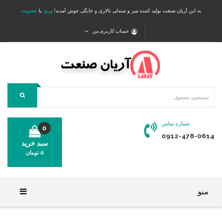
به این آریان صنعت تولید کننده میز و صندلی تالاری و خانگی خوش آمدید!
ورود
یا
عضویت
حساب کاربری من
شماره تماس
0
0912-478-0614
سبد خرید
0
تومان
محصولی در سبد خرید شما وجود ندارد.
منو
خانه