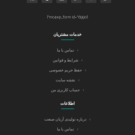
[mc4wp_form id="6990"]
خدمات مشتریان
تماس با ما
شرایط و قوانین
حفظ حریم خصوصی
نقشه سایت
حساب کاربری من
اطلاعات
درباره تولیدی آریان صنعت
تماس با ما