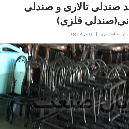
د صندلی تالاری و صندلی
نی(صندلی فلزی)
|
ه توسط
اسکندری
13 مرداد 1397