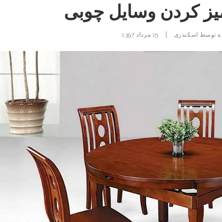
یز کردن وسایل چوبی
|
ه توسط
اسکندری
15 مرداد 1397