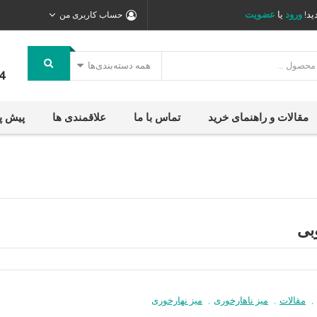
ید!
ورود
یا
عضویت
حساب کاربری من
همه دسته‌بندی‌ها
4
مقالات و راهنمای خرید
تماس با ما
علاقمندی ها
پیش پ
بی
,
مقالات
,
میز ناهارخوری
,
میز نهارخوری