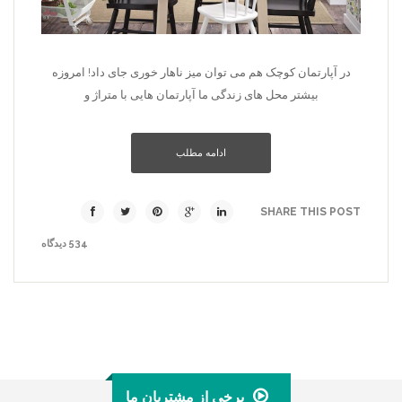
در آپارتمان­ کوچک هم می­ توان میز ناهار خوری جای داد! امروزه
بیشتر محل­ های زندگی ما آپارتمان­ هایی با متراژ و
ادامه مطلب
SHARE THIS POST
534 دیدگاه
برخی از مشتریان ما