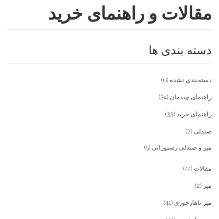
مقالات و راهنمای خرید
فروشگاه
مقالات و راهنمای خرید
تجهیزات تالار و رستوران
دسته بندی ها
تماس با ما
میز و صندلی خانگی
علاقمندی ها
محصولات چوبی و فلزی
درباره تولیدی آریان صنعت
دسته‌بندی نشده
(6)
پیش پرداخت
خدمات
راهنمای چیدمان
(34)
راهنمای خرید
(33)
تماس با ما
صندلی
(7)
سوالات متداول
میز و صندلی رستورانی
(5)
مقالات
(44)
میز
(2)
میز ناهارخوری
(41)