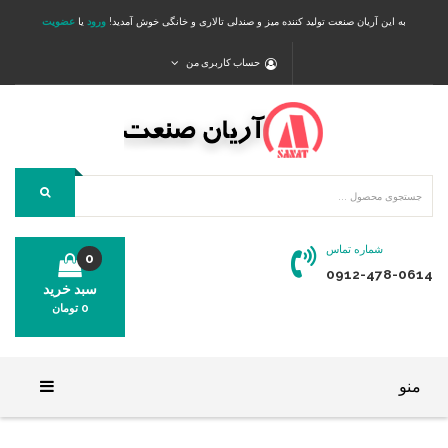
به این آریان صنعت تولید کننده میز و صندلی تالاری و خانگی خوش آمدید!
ورود
یا
عضویت
حساب کاربری من
شماره تماس
0
0912-478-0614
سبد خرید
0
تومان
محصولی در سبد خرید شما وجود ندارد.
منو
خانه