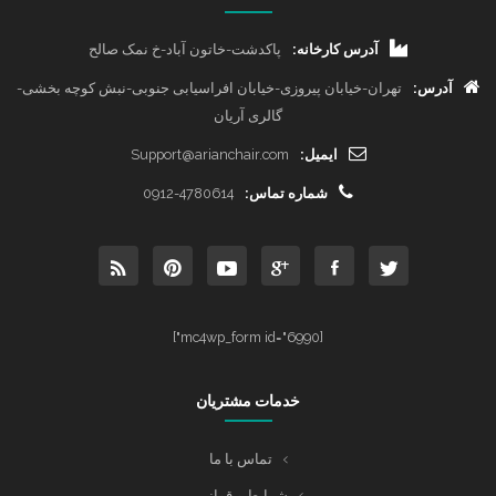
آدرس کارخانه:
پاکدشت-خاتون آباد-خ نمک صالح
آدرس:
تهران-خیابان پیروزی-خیابان افراسیابی جنوبی-نبش کوچه بخشی-
گالری آریان
ایمیل:
Support@arianchair.com
شماره تماس:
0912-4780614
[mc4wp_form id="6990"]
خدمات مشتریان
تماس با ما
شرایط و قوانین