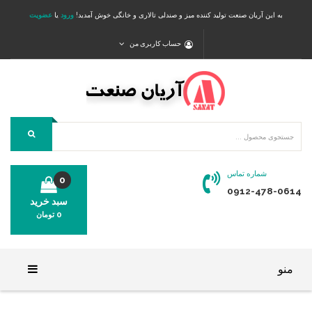
به این آریان صنعت تولید کننده میز و صندلی تالاری و خانگی خوش آمدید!
ورود
یا
عضویت
حساب کاربری من
شماره تماس
0
0912-478-0614
سبد خرید
0
تومان
محصولی در سبد خرید شما وجود ندارد.
منو
خانه