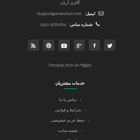
گالری آریان
ایمیل:
Support@arianchair.com
شماره تماس:
0912-4780614
[mc4wp_form id="6990"]
خدمات مشتریان
تماس با ما
شرایط و قوانین
حفظ حریم خصوصی
نقشه سایت