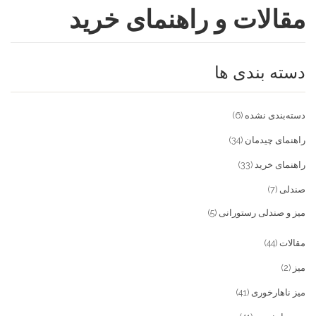
مقالات و راهنمای خرید
فروشگاه
مقالات و راهنمای خرید
تجهیزات تالار و رستوران
دسته بندی ها
تماس با ما
میز و صندلی خانگی
علاقمندی ها
محصولات چوبی و فلزی
درباره تولیدی آریان صنعت
دسته‌بندی نشده
(6)
پیش پرداخت
خدمات
راهنمای چیدمان
(34)
راهنمای خرید
(33)
تماس با ما
صندلی
(7)
سوالات متداول
میز و صندلی رستورانی
(5)
مقالات
(44)
میز
(2)
میز ناهارخوری
(41)