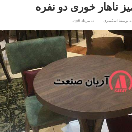
یز ناهار خوری دو نفره
|
ه توسط
اسکندری
11 مرداد 1398