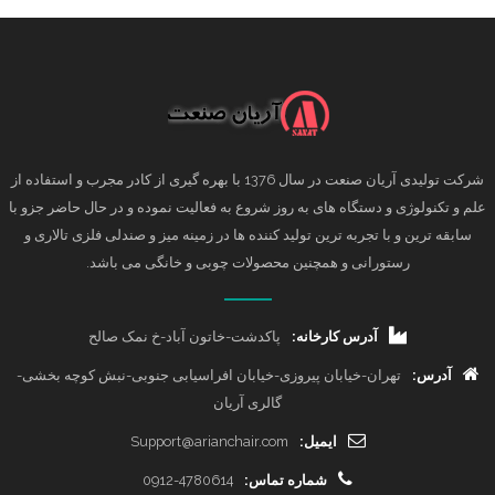
شرکت تولیدی آریان صنعت در سال 1376 با بهره گیری از کادر مجرب و استفاده از
علم و تکنولوژی و دستگاه های به روز شروع به فعالیت نموده و در حال حاضر جزو با
سابقه ترین و با تجربه ترین تولید کننده ها در زمینه میز و صندلی فلزی تالاری و
رستورانی و همچنین محصولات چوبی و خانگی می باشد.
آدرس کارخانه:
پاکدشت-خاتون آباد-خ نمک صالح
آدرس:
تهران-خیابان پیروزی-خیابان افراسیابی جنوبی-نبش کوچه بخشی-
گالری آریان
ایمیل:
Support@arianchair.com
شماره تماس:
0912-4780614