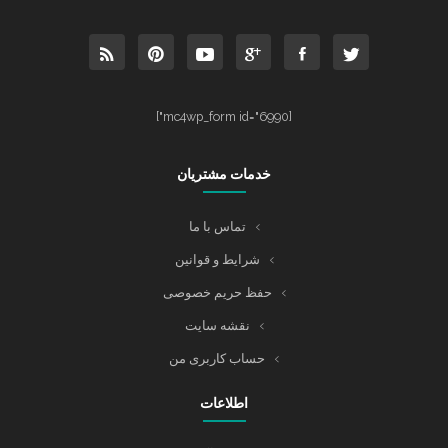
[mc4wp_form id="6990"]
خدمات مشتریان
تماس با ما
شرایط و قوانین
حفظ حریم خصوصی
نقشه سایت
حساب کاربری من
اطلاعات