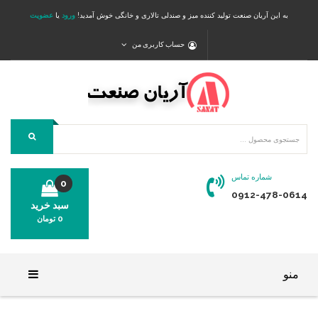
به این آریان صنعت تولید کننده میز و صندلی تالاری و خانگی خوش آمدید!
ورود
یا
عضویت
حساب کاربری من
شماره تماس
0
0912-478-0614
سبد خرید
0
تومان
محصولی در سبد خرید شما وجود ندارد.
منو
خانه