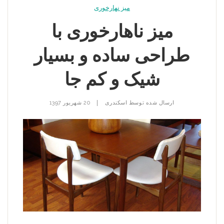
میز نهارخوری
میز ناهارخوری با
طراحی ساده و بسیار
شیک و کم جا
|
ارسال شده توسط
اسکندری
20 شهریور 1397