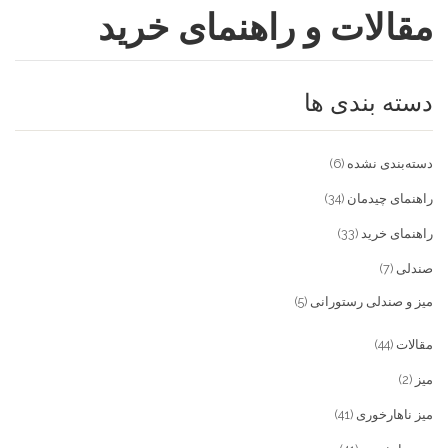
مقالات و راهنمای خرید
فروشگاه
مقالات و راهنمای خرید
تجهیزات تالار و رستوران
دسته بندی ها
تماس با ما
میز و صندلی خانگی
علاقمندی ها
محصولات چوبی و فلزی
درباره تولیدی آریان صنعت
دسته‌بندی نشده
(6)
پیش پرداخت
خدمات
راهنمای چیدمان
(34)
راهنمای خرید
(33)
تماس با ما
صندلی
(7)
سوالات متداول
میز و صندلی رستورانی
(5)
مقالات
(44)
میز
(2)
میز ناهارخوری
(41)