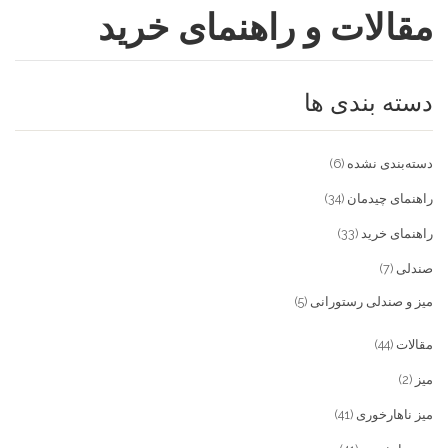
مقالات و راهنمای خرید
فروشگاه
مقالات و راهنمای خرید
تجهیزات تالار و رستوران
دسته بندی ها
تماس با ما
میز و صندلی خانگی
علاقمندی ها
محصولات چوبی و فلزی
درباره تولیدی آریان صنعت
دسته‌بندی نشده
(6)
پیش پرداخت
خدمات
راهنمای چیدمان
(34)
راهنمای خرید
(33)
تماس با ما
صندلی
(7)
سوالات متداول
میز و صندلی رستورانی
(5)
مقالات
(44)
میز
(2)
میز ناهارخوری
(41)