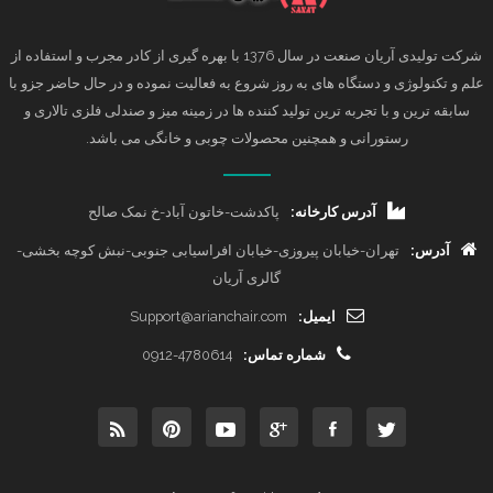
شرکت تولیدی آریان صنعت در سال 1376 با بهره گیری از کادر مجرب و استفاده از
علم و تکنولوژی و دستگاه های به روز شروع به فعالیت نموده و در حال حاضر جزو با
سابقه ترین و با تجربه ترین تولید کننده ها در زمینه میز و صندلی فلزی تالاری و
رستورانی و همچنین محصولات چوبی و خانگی می باشد.
آدرس کارخانه:
پاکدشت-خاتون آباد-خ نمک صالح
آدرس:
تهران-خیابان پیروزی-خیابان افراسیابی جنوبی-نبش کوچه بخشی-
گالری آریان
ایمیل:
Support@arianchair.com
شماره تماس:
0912-4780614