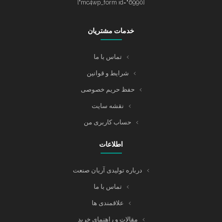
[mc4wp_form id="6990"]
خدمات مشتریان
تماس با ما
شرایط و قوانین
حفظ حریم خصوصی
نقشه سایت
حساب کاربری من
اطلاعات
درباره تولیدی آریان صنعت
تماس با ما
علاقمندی ها
مقالات و راهنمای خرید