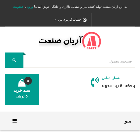
به این آریان صنعت تولید کننده میز و صندلی تالاری و خانگی خوش آمدید!
ورود
یا
عضویت
حساب کاربری من
شماره تماس
0
0912-478-0614
سبد خرید
0
تومان
محصولی در سبد خرید شما وجود ندارد.
منو
خانه