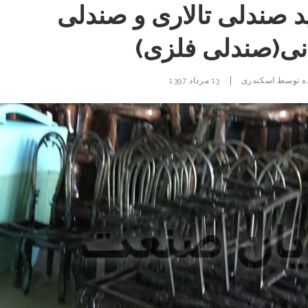
د صندلی تالاری و صندلی
نی(صندلی فلزی)
|
ه توسط
اسکندری
13 مرداد 1397