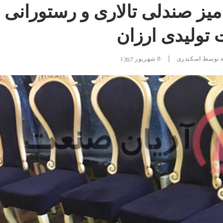
میز صندلی تالاری و رستورانی
تولیدی ارزان
|
ه توسط
اسکندری
8 شهریور 1397