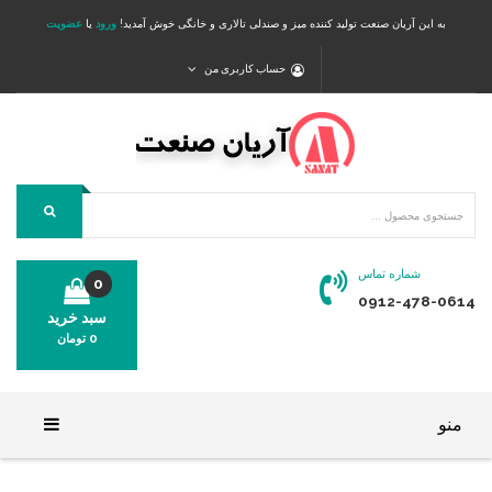
به این آریان صنعت تولید کننده میز و صندلی تالاری و خانگی خوش آمدید!
ورود
یا
عضویت
حساب کاربری من
شماره تماس
0
0912-478-0614
سبد خرید
0
تومان
محصولی در سبد خرید شما وجود ندارد.
منو
خانه