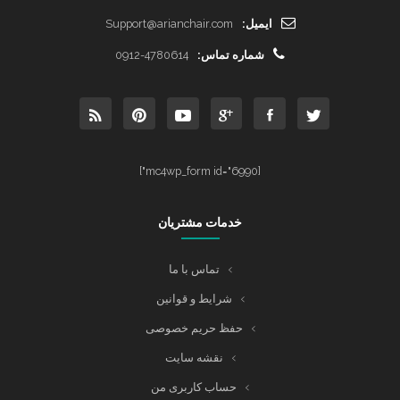
ایمیل:
Support@arianchair.com
شماره تماس:
0912-4780614
[mc4wp_form id="6990"]
خدمات مشتریان
تماس با ما
شرایط و قوانین
حفظ حریم خصوصی
نقشه سایت
حساب کاربری من