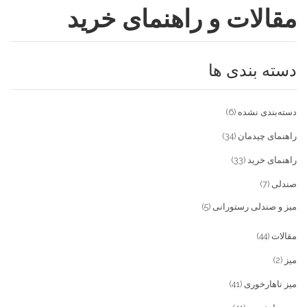
مقالات و راهنمای خرید
فروشگاه
مقالات و راهنمای خرید
تجهیزات تالار و رستوران
دسته بندی ها
تماس با ما
میز و صندلی خانگی
علاقمندی ها
محصولات چوبی و فلزی
درباره تولیدی آریان صنعت
دسته‌بندی نشده
(6)
پیش پرداخت
خدمات
راهنمای چیدمان
(34)
راهنمای خرید
(33)
تماس با ما
صندلی
(7)
سوالات متداول
میز و صندلی رستورانی
(5)
مقالات
(44)
میز
(2)
میز ناهارخوری
(41)