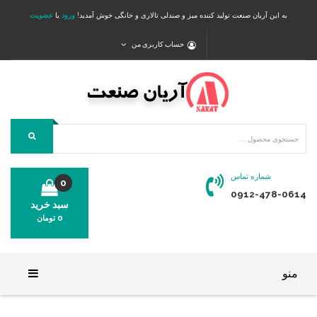
به این آریان صنعت تولید کننده میز و صندلی تالاری و خانگی خوش آمدید!
ورود
یا
عضویت
حساب کاربری من
شماره تماس
0
0912-478-0614
سبد خرید
0
تومان
محصولی در سبد خرید شما وجود ندارد.
منو
خانه