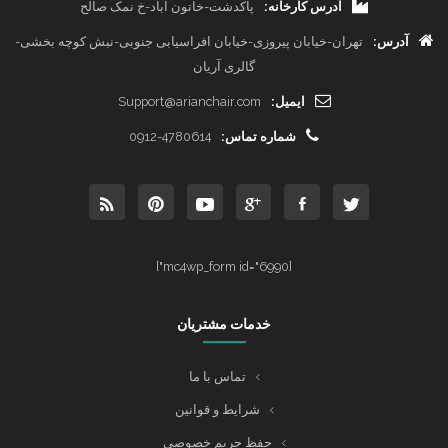
آدرس کارخانه:
پاکدشت-خاتون آباد-خ نمک صالح
آدرس:
تهران-خیابان پیروزی-خیابان افراسیابی جنوبی-نبش کوچه بخشی-
گالری آریان
ایمیل:
Support@arianchair.com
شماره تماس:
0912-4780614
[mc4wp_form id="6990"]
خدمات مشتریان
تماس با ما
شرایط و قوانین
حفظ حریم خصوصی