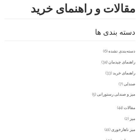
مقالات و راهنمای خرید
فروشگاه
مقالات و راهنمای خرید
تجهیزات تالار و رستوران
دسته بندی ها
تماس با ما
میز و صندلی خانگی
علاقمندی ها
محصولات چوبی و فلزی
درباره تولیدی آریان صنعت
دسته‌بندی نشده
(6)
پیش پرداخت
خدمات
راهنمای چیدمان
(34)
راهنمای خرید
(33)
تماس با ما
صندلی
(7)
سوالات متداول
میز و صندلی رستورانی
(5)
مقالات
(44)
میز
(2)
میز ناهارخوری
(41)