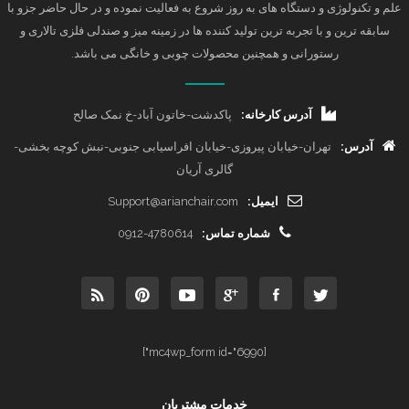
علم و تکنولوژی و دستگاه های به روز شروع به فعالیت نموده و در حال حاضر جزو با
سابقه ترین و با تجربه ترین تولید کننده ها در زمینه میز و صندلی فلزی تالاری و
رستورانی و همچنین محصولات چوبی و خانگی می باشد.
آدرس کارخانه:
پاکدشت-خاتون آباد-خ نمک صالح
آدرس:
تهران-خیابان پیروزی-خیابان افراسیابی جنوبی-نبش کوچه بخشی-
گالری آریان
ایمیل:
Support@arianchair.com
شماره تماس:
0912-4780614
[mc4wp_form id="6990"]
خدمات مشتریان