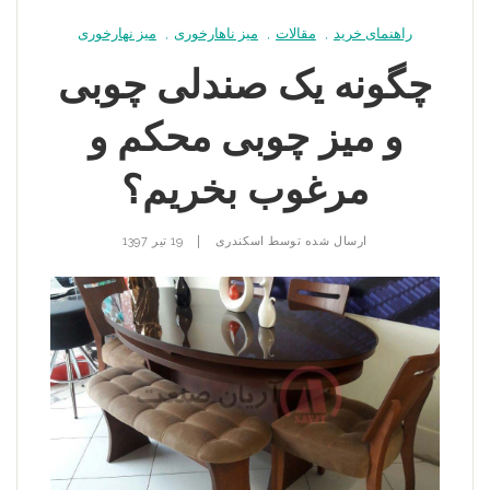
راهنمای خرید
,
مقالات
,
میز ناهارخوری
,
میز نهارخوری
چگونه یک صندلی چوبی
و میز چوبی محکم و
مرغوب بخریم؟
|
ارسال شده توسط
اسکندری
19 تیر 1397