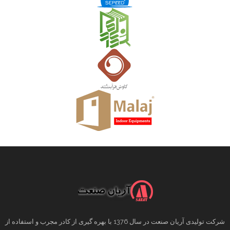
شرکت تولیدی آریان صنعت در سال 1376 با بهره گیری از کادر مجرب و استفاده از