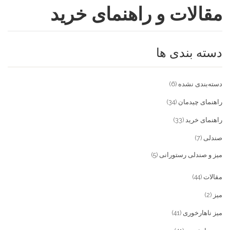
مقالات و راهنمای خرید
فروشگاه
مقالات و راهنمای خرید
تجهیزات تالار و رستوران
دسته بندی ها
تماس با ما
میز و صندلی خانگی
علاقمندی ها
محصولات چوبی و فلزی
درباره تولیدی آریان صنعت
دسته‌بندی نشده
(6)
پیش پرداخت
خدمات
راهنمای چیدمان
(34)
راهنمای خرید
(33)
تماس با ما
صندلی
(7)
سوالات متداول
میز و صندلی رستورانی
(5)
مقالات
(44)
میز
(2)
میز ناهارخوری
(41)