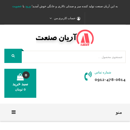
به این آریان صنعت تولید کننده میز و صندلی تالاری و خانگی خوش آمدید!
ورود
یا
عضویت
حساب کاربری من
شماره تماس
0
0912-478-0614
سبد خرید
0
تومان
محصولی در سبد خرید شما وجود ندارد.
منو
خانه