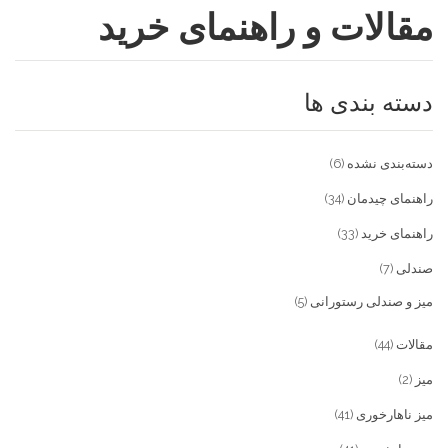
مقالات و راهنمای خرید
فروشگاه
مقالات و راهنمای خرید
تجهیزات تالار و رستوران
دسته بندی ها
تماس با ما
میز و صندلی خانگی
علاقمندی ها
محصولات چوبی و فلزی
درباره تولیدی آریان صنعت
دسته‌بندی نشده
(6)
پیش پرداخت
خدمات
راهنمای چیدمان
(34)
راهنمای خرید
(33)
تماس با ما
صندلی
(7)
سوالات متداول
میز و صندلی رستورانی
(5)
مقالات
(44)
میز
(2)
میز ناهارخوری
(41)