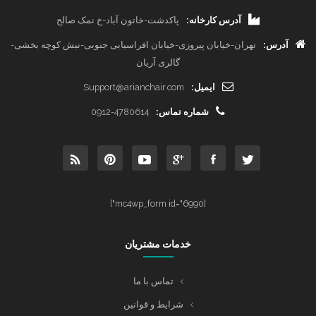
آدرس کارخانه:
پاکدشت-خاتون آباد-خ نمک صالح
آدرس:
تهران-خیابان پیروزی-خیابان افراسیابی جنوبی-نبش کوچه بخشی-
گالری آریان
ایمیل:
Support@arianchair.com
شماره تماس:
0912-4780614
[mc4wp_form id="6990"]
خدمات مشتریان
تماس با ما
شرایط و قوانین