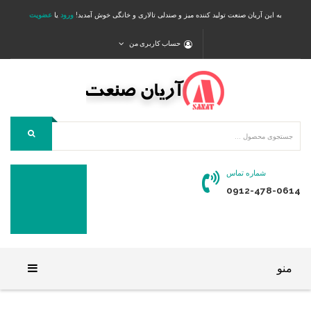
به این آریان صنعت تولید کننده میز و صندلی تالاری و خانگی خوش آمدید!
ورود
یا
عضویت
حساب کاربری من
شماره تماس
0912-478-0614
منو
خانه