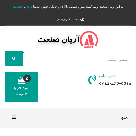
به این آریان صنعت تولید کننده میز و صندلی تالاری و خانگی خوش آمدید!
ورود
یا
عضویت
حساب کاربری من
شماره تماس
0
0912-478-0614
سبد خرید
0
تومان
محصولی در سبد خرید شما وجود ندارد.
منو
خانه