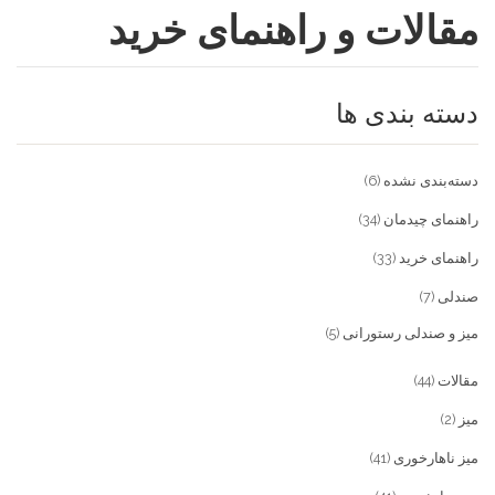
مقالات و راهنمای خرید
فروشگاه
مقالات و راهنمای خرید
تجهیزات تالار و رستوران
دسته بندی ها
تماس با ما
میز و صندلی خانگی
علاقمندی ها
محصولات چوبی و فلزی
درباره تولیدی آریان صنعت
دسته‌بندی نشده
(6)
پیش پرداخت
خدمات
راهنمای چیدمان
(34)
راهنمای خرید
(33)
تماس با ما
صندلی
(7)
سوالات متداول
میز و صندلی رستورانی
(5)
مقالات
(44)
میز
(2)
میز ناهارخوری
(41)