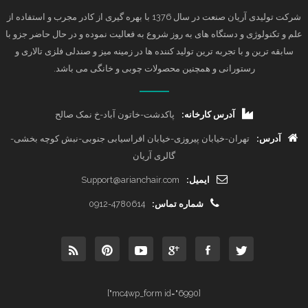
شرکت تولیدی آریان صنعت در سال 1376 با بهره گیری از کادر مجرب و استفاده از
علم و تکنولوژی و دستگاه های به روز شروع به فعالیت نموده و در حال حاضر جزو با
سابقه ترین و با تجربه ترین تولید کننده ها در زمینه میز و صندلی فلزی تالاری و
رستورانی و همچنین محصولات چوبی و خانگی می باشد.
آدرس کارخانه:
پاکدشت-خاتون آباد-خ نمک صالح
آدرس:
تهران-خیابان پیروزی-خیابان افراسیابی جنوبی-نبش کوچه بخشی-
گالری آریان
ایمیل:
Support@arianchair.com
شماره تماس:
0912-4780614
[mc4wp_form id="6990"]