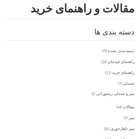
مقالات و راهنمای خرید
فروشگاه
مقالات و راهنمای خرید
تجهیزات تالار و رستوران
دسته بندی ها
تماس با ما
میز و صندلی خانگی
علاقمندی ها
محصولات چوبی و فلزی
درباره تولیدی آریان صنعت
دسته‌بندی نشده
(6)
پیش پرداخت
خدمات
راهنمای چیدمان
(34)
راهنمای خرید
(33)
تماس با ما
صندلی
(7)
سوالات متداول
میز و صندلی رستورانی
(5)
مقالات
(44)
میز
(2)
میز ناهارخوری
(41)