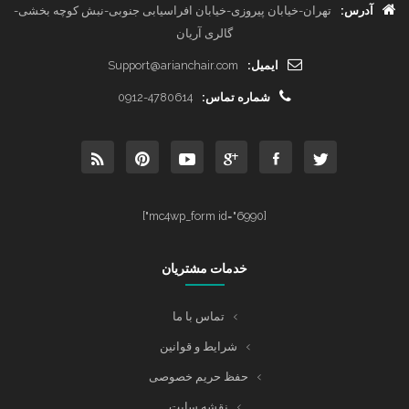
آدرس:
تهران-خیابان پیروزی-خیابان افراسیابی جنوبی-نبش کوچه بخشی-
گالری آریان
ایمیل:
Support@arianchair.com
شماره تماس:
0912-4780614
[mc4wp_form id="6990"]
خدمات مشتریان
تماس با ما
شرایط و قوانین
حفظ حریم خصوصی
نقشه سایت