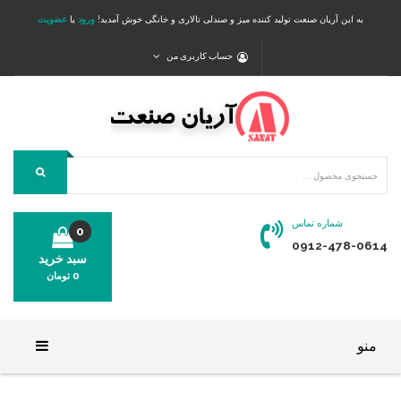
به این آریان صنعت تولید کننده میز و صندلی تالاری و خانگی خوش آمدید!
ورود
یا
عضویت
حساب کاربری من
شماره تماس
0
0912-478-0614
سبد خرید
0
تومان
محصولی در سبد خرید شما وجود ندارد.
منو
خانه