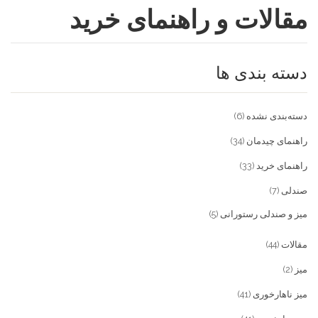
مقالات و راهنمای خرید
فروشگاه
مقالات و راهنمای خرید
تجهیزات تالار و رستوران
دسته بندی ها
تماس با ما
میز و صندلی خانگی
علاقمندی ها
محصولات چوبی و فلزی
درباره تولیدی آریان صنعت
دسته‌بندی نشده
(6)
پیش پرداخت
خدمات
راهنمای چیدمان
(34)
راهنمای خرید
(33)
تماس با ما
صندلی
(7)
سوالات متداول
میز و صندلی رستورانی
(5)
مقالات
(44)
میز
(2)
میز ناهارخوری
(41)