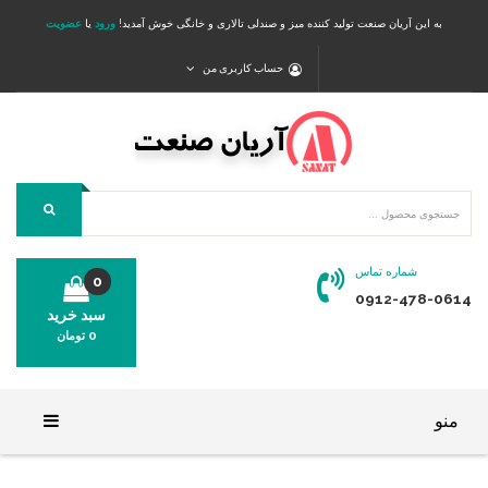
به این آریان صنعت تولید کننده میز و صندلی تالاری و خانگی خوش آمدید!
ورود
یا
عضویت
حساب کاربری من
شماره تماس
0
0912-478-0614
سبد خرید
0
تومان
محصولی در سبد خرید شما وجود ندارد.
منو
خانه