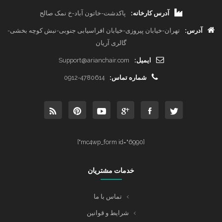
آدرس کارخانه:
پاکدشت-خاتون آباد-خ نمک صالح
آدرس:
تهران-خیابان پیروزی-خیابان افراسیابی جنوبی-نبش کوچه بخشی-
گالری آریان
ایمیل:
Support@arianchair.com
شماره تماس:
0912-4780614
[mc4wp_form id="6990"]
خدمات مشتریان
تماس با ما
شرایط و قوانین