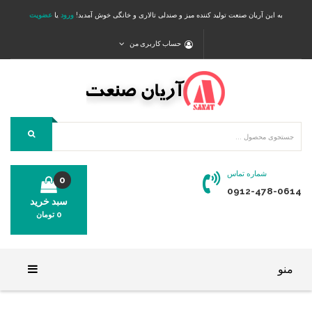
به این آریان صنعت تولید کننده میز و صندلی تالاری و خانگی خوش آمدید!
ورود
یا
عضویت
حساب کاربری من
شماره تماس
0
0912-478-0614
سبد خرید
0
تومان
محصولی در سبد خرید شما وجود ندارد.
منو
خانه