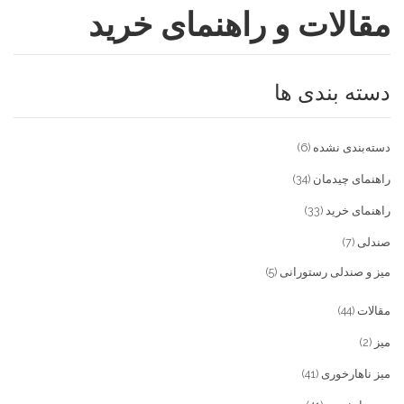
مقالات و راهنمای خرید
فروشگاه
مقالات و راهنمای خرید
تجهیزات تالار و رستوران
دسته بندی ها
تماس با ما
میز و صندلی خانگی
علاقمندی ها
محصولات چوبی و فلزی
درباره تولیدی آریان صنعت
دسته‌بندی نشده
(6)
پیش پرداخت
خدمات
راهنمای چیدمان
(34)
راهنمای خرید
(33)
تماس با ما
صندلی
(7)
سوالات متداول
میز و صندلی رستورانی
(5)
مقالات
(44)
میز
(2)
میز ناهارخوری
(41)