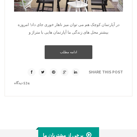
در آپارتمان­ کوچک هم می­ توان میز ناهار خوری جای داد! امروزه
بیشتر محل­ های زندگی ما آپارتمان­ هایی با متراژ و
ادامه مطلب
SHARE THIS POST
534 دیدگاه
برخی از مشتریان ما