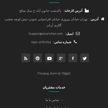
آدرس کارخانه:
پاکدشت-خاتون آباد-خ نمک صالح
آدرس:
تهران-خیابان پیروزی-خیابان افراسیابی جنوبی-نبش کوچه بخشی-
گالری آریان
ایمیل:
Support@arianchair.com
شماره تماس:
0912-4780614
[mc4wp_form id="6990"]
خدمات مشتریان
تماس با ما
شرایط و قوانین