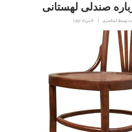
باره صندلی لهستانی
|
ه توسط
اسکندری
8 مرداد 1397