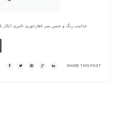
جذابیت رنگ و جنس میز ناهارخوری تاثیری انکار ن
SHARE THIS POST