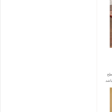
سطح
اشد.