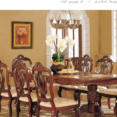
|
توسط
اسکندری
30 شهریور 1397