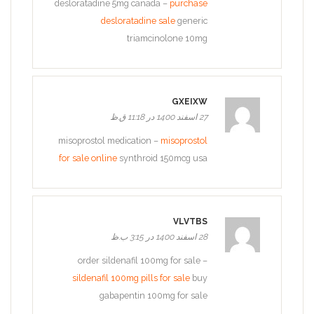
desloratadine 5mg canada –
purchase
desloratadine sale
generic
triamcinolone 10mg
GXEIXW
27 اسفند 1400 در 11:18 ق.ظ
misoprostol medication –
misoprostol
for sale online
synthroid 150mcg usa
VLVTBS
28 اسفند 1400 در 3:15 ب.ظ
order sildenafil 100mg for sale –
sildenafil 100mg pills for sale
buy
gabapentin 100mg for sale