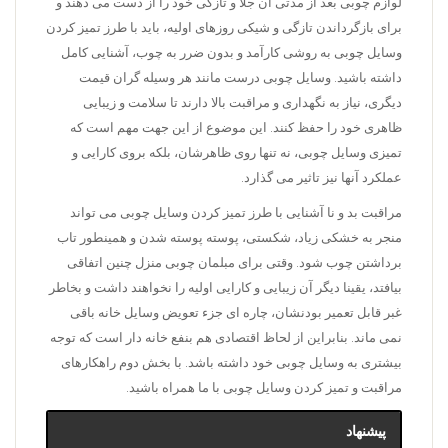
لوازم چوبی بعد از مدتی آن جلا و تازگی خود را از دست می دهند و
برای بازگرداندن تازگی و شیکی روزهای اولیه، باید با طرز تمیز کردن
وسایل چوبی به روشی کارآمد و بدون ضرر به چوب، آشنایی کامل
داشته باشید. وسایل چوبی درست مانند هر وسیله گران قیمت
دیگری، نیاز به نگهداری و مراقبت بالا دارند تا سلامت و زیبایی
ظاهری خود را حفظ کنند. این موضوع از این جهت مهم است که
تمیزی وسایل چوبی، نه تنها روی ظاهرشان، بلکه بروی کارایی و
عملکرد آنها نیز تاثیر می گذارد.
مراقبت بد و نا آشنایی با طرز تمیز کردن وسایل چوبی می تواند
منجر به خشکی زیاد، شکستی، پوسته پوسته شدن و همینطور تاب
برداشتن چوب شود. وقتی برای مبلمان چوبی منزل چنین اتفاقی
بیافتد، یقینا دیگر آن زیبایی و کارایی اولیه را نخواهند داشت و بخاطر
غبر قابل تعمیر بودنشان، چاره ای جزء تعویض وسایل خانه باقی
نمی ماند. بنابراین از لحاظ اقتصادی هم بنفع خانه دار است که توجه
بیشتری به وسایل چوبی خود داشته باشد. با بخش دوم راهکارهای
مراقبت و تمیز کردن وسایل چوبی با ما همراه باشید.
پیشنهاد