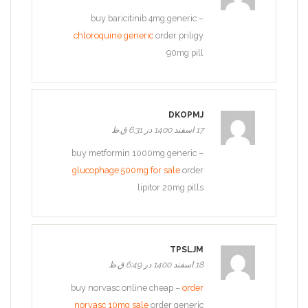
buy baricitinib 4mg generic –
chloroquine generic
order priligy
90mg pill
DKOPMJ
17 اسفند 1400 در 6:31 ق.ظ
buy metformin 1000mg generic –
glucophage 500mg for sale
order
lipitor 20mg pills
TPSLJM
18 اسفند 1400 در 6:49 ق.ظ
buy norvasc online cheap –
order
norvasc 10mg sale
order generic