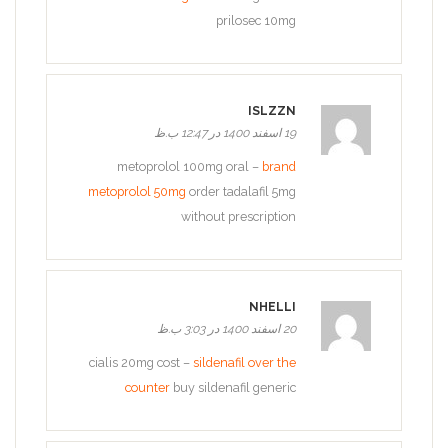
prilosec 10mg
ISLZZN
19 اسفند 1400 در 12:47 ب.ظ
metoprolol 100mg oral –
brand
metoprolol 50mg
order tadalafil 5mg
without prescription
NHELLI
20 اسفند 1400 در 3:03 ب.ظ
cialis 20mg cost –
sildenafil over the
counter
buy sildenafil generic