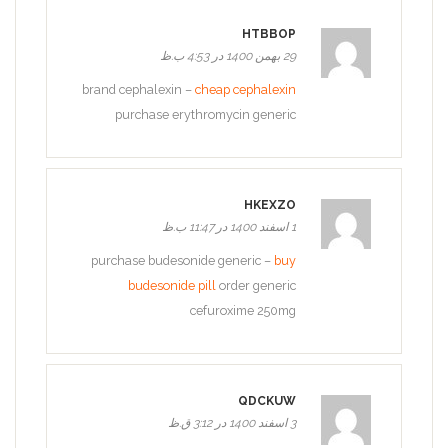
HTBBOP
29 بهمن 1400 در 4:53 ب.ظ
brand cephalexin –
cheap cephalexin
purchase erythromycin generic
HKEXZO
1 اسفند 1400 در 11:47 ب.ظ
purchase budesonide generic –
buy
budesonide pill
order generic
cefuroxime 250mg
QDCKUW
3 اسفند 1400 در 3:12 ق.ظ