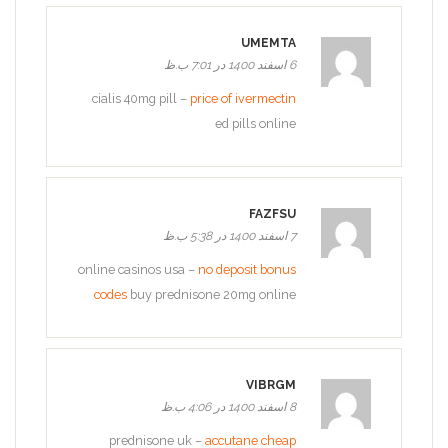
UMEMTA
6 اسفند 1400 در 7:01 ب.ظ
cialis 40mg pill –
price of ivermectin
ed pills online
FAZFSU
7 اسفند 1400 در 5:38 ب.ظ
online casinos usa –
no deposit bonus
codes
buy prednisone 20mg online
VIBRGM
8 اسفند 1400 در 4:06 ب.ظ
prednisone uk –
accutane cheap