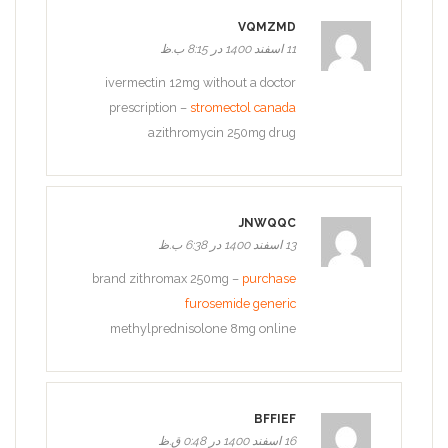
VQMZMD
11 اسفند 1400 در 8:15 ب.ظ
ivermectin 12mg without a doctor
prescription –
stromectol canada
azithromycin 250mg drug
JNWQQC
13 اسفند 1400 در 6:38 ب.ظ
brand zithromax 250mg –
purchase
furosemide generic
methylprednisolone 8mg online
BFFIEF
16 اسفند 1400 در 0:48 ق.ظ