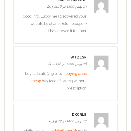
CIALIS ON LINE
19 بهمن 1400 در 11:26 ق.ظ
Good info. Lucky me I discovered your
website by chance (stumbleupon).
I have saved it for later!
WTZESP
26 بهمن 1400 در 1:16 ب.ظ
buy tadalafil 5mg pills –
buying cialis
cheap
buy tadalafil 40mg without
prescription
DKCRLE
27 بهمن 1400 در 5:43 ق.ظ
cialis 5mg pill –
tadalafil 5mg uk
cialis