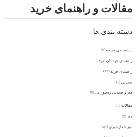
مقالات و راهنمای خرید
فروشگاه
مقالات و راهنمای خرید
تجهیزات تالار و رستوران
دسته بندی ها
تماس با ما
میز و صندلی خانگی
علاقمندی ها
محصولات چوبی و فلزی
درباره تولیدی آریان صنعت
دسته‌بندی نشده
(6)
پیش پرداخت
خدمات
راهنمای چیدمان
(34)
راهنمای خرید
(33)
تماس با ما
صندلی
(7)
سوالات متداول
میز و صندلی رستورانی
(5)
مقالات
(44)
میز
(2)
میز ناهارخوری
(41)