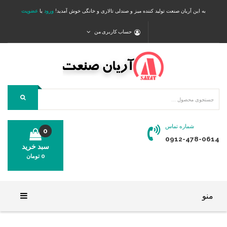
به این آریان صنعت تولید کننده میز و صندلی تالاری و خانگی خوش آمدید!
ورود
یا
عضویت
حساب کاربری من
شماره تماس
0
0912-478-0614
سبد خرید
0
تومان
محصولی در سبد خرید شما وجود ندارد.
منو
خانه