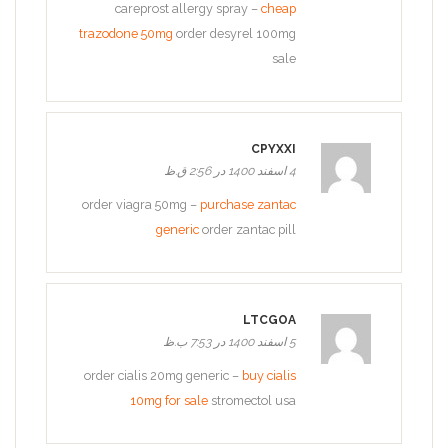
careprost allergy spray –
cheap
trazodone 50mg
order desyrel 100mg
sale
CPYXXI
4 اسفند 1400 در 2:56 ق.ظ
order viagra 50mg –
purchase zantac
generic
order zantac pill
LTCGOA
5 اسفند 1400 در 7:53 ب.ظ
order cialis 20mg generic –
buy cialis
10mg for sale
stromectol usa