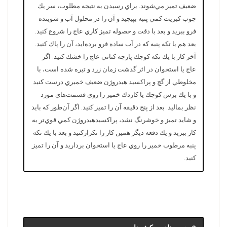
ضعيف تميز مي‌شوند. براي رسيدن به نتيجه مطلوب، سر يك
چوب كبريت كمي پنبه بپيچيد و آن را در محلول آب و شوينده
فرو ببريد و بعد با دقت و حصوله تميز كاري عاج را شروع كنيد.
بعد هم با تكه پنبه كه در آب ساده فرو برده‌ايد، آن را پاك كنيد.
آخر كار با يك تكه كوچك پارچه كتاني عاج را خشك كنيد. اگر
عاج يا استخوان در اثر گذشت زمان زرد و تيره شده است، با
مخلوطي از گچ و پراكسيد هيدروژن ضعيف خميري درست كنيد
و با يك برس كوچك يا كاردك خمير را روي قسمت‌هاي مورد
نظر بماليد. بعد از پنج دقيقه آن را تميز كنيد. اگر آن‌طور كه بايد
و شايد تميز و خوشرنگ نشد، پراكسيد‌هيدروژن كمي قوي‌تر به
كار ببريد و يك دفعه ديگر همين كار را تكراركنيد و بعد با يك تكه
پنبه مرطوب خمير را روي عاج يا استخوان برداريد و آن را تميز
كنيد.