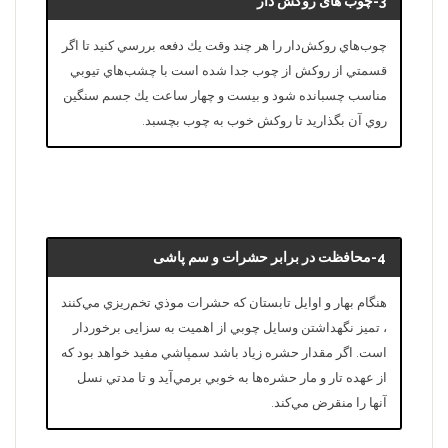
3-چوب های روکش دار
چوب‌هاي روكش‌دار را هر چند وقت يك دفعه بررسي كنيد تا اگر
قسمتي از روكش از چوب جدا شده است با چشب‌هاي تيوبي
مناسب چسبانده شود و بيست و چهار ساعت يك جسم سنگين
روي آن بگذاريد تا روكش خوب به چوب بچسبد.
4-محافظت در برابر حشرات و سم پاشی
هنگام بهار و اوایل تابستان که حشرات موذي تخم‌ريزي مي‌كنند
، تميز نگهداشتن وسايل چوبي از اهمیت به سزایی برخوردار
است. اگر مقدار حشره زياد باشد سمپاشي مفید خواهد بود كه
از عهده تار و مار حشره‌ها به خوبي برمي‌آيد و تا مدتي نسل
آنها را منقرض مي‌كند.