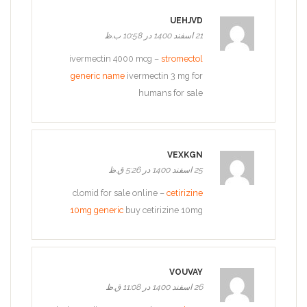
UEHJVD
21 اسفند 1400 در 10:58 ب.ظ
ivermectin 4000 mcg –
stromectol
generic name
ivermectin 3 mg for
humans for sale
VEXKGN
25 اسفند 1400 در 5:26 ق.ظ
clomid for sale online –
cetirizine
10mg generic
buy cetirizine 10mg
VOUVAY
26 اسفند 1400 در 11:08 ق.ظ