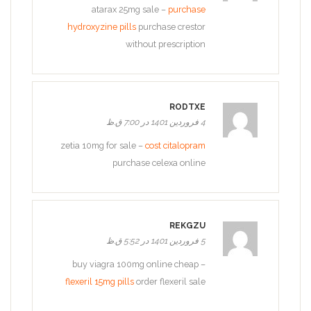
atarax 25mg sale –
purchase
hydroxyzine pills
purchase crestor
without prescription
RODTXE
4 فروردین 1401 در 7:00 ق.ظ
zetia 10mg for sale –
cost citalopram
purchase celexa online
REKGZU
5 فروردین 1401 در 5:52 ق.ظ
buy viagra 100mg online cheap –
flexeril 15mg pills
order flexeril sale