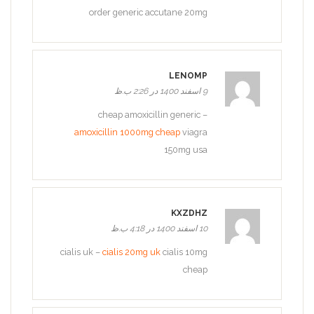
order generic accutane 20mg
LENOMP
9 اسفند 1400 در 2:26 ب.ظ
cheap amoxicillin generic –
amoxicillin 1000mg cheap
viagra
150mg usa
KXZDHZ
10 اسفند 1400 در 4:18 ب.ظ
cialis uk –
cialis 20mg uk
cialis 10mg
cheap