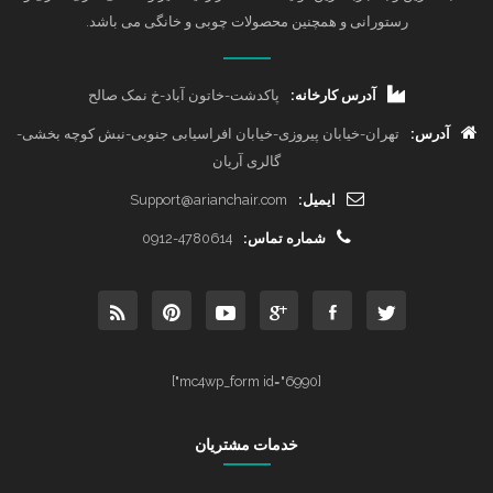
رستورانی و همچنین محصولات چوبی و خانگی می باشد.
آدرس کارخانه:
پاکدشت-خاتون آباد-خ نمک صالح
آدرس:
تهران-خیابان پیروزی-خیابان افراسیابی جنوبی-نبش کوچه بخشی-
گالری آریان
ایمیل:
Support@arianchair.com
شماره تماس:
0912-4780614
[mc4wp_form id="6990"]
خدمات مشتریان