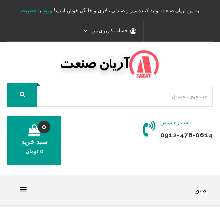
به این آریان صنعت تولید کننده میز و صندلی تالاری و خانگی خوش آمدید!
ورود
یا
عضویت
حساب کاربری من
شماره تماس
0
0912-478-0614
سبد خرید
0
تومان
محصولی در سبد خرید شما وجود ندارد.
منو
خانه