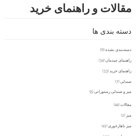
مقالات و راهنمای خرید
فروشگاه
مقالات و راهنمای خرید
تجهیزات تالار و رستوران
دسته بندی ها
تماس با ما
میز و صندلی خانگی
علاقمندی ها
محصولات چوبی و فلزی
درباره تولیدی آریان صنعت
دسته‌بندی نشده
(6)
پیش پرداخت
خدمات
راهنمای چیدمان
(34)
راهنمای خرید
(33)
تماس با ما
صندلی
(7)
سوالات متداول
میز و صندلی رستورانی
(5)
مقالات
(44)
میز
(2)
میز ناهارخوری
(41)