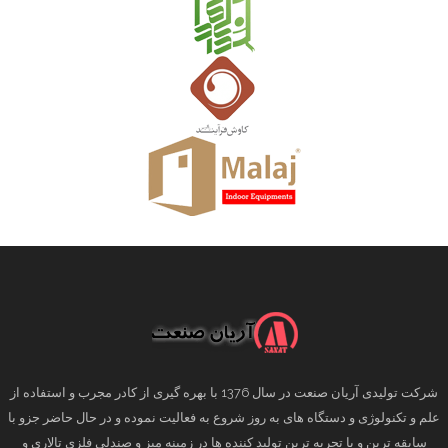
شرکت تولیدی آریان صنعت در سال 1376 با بهره گیری از کادر مجرب و استفاده از
علم و تکنولوژی و دستگاه های به روز شروع به فعالیت نموده و در حال حاضر جزو با
سابقه ترین و با تجربه ترین تولید کننده ها در زمینه میز و صندلی فلزی تالاری و