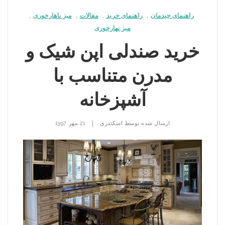
راهنمای چیدمان
,
راهنمای خرید
,
مقالات
,
میز ناهارخوری
,
میز نهارخوری
خرید صندلی اپن شیک و
مدرن متناسب با
آشپزخانه
|
ارسال شده توسط
اسکندری
21 مهر 1397