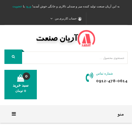
به این آریان صنعت تولید کننده میز و صندلی تالاری و خانگی خوش آمدید!
ورود
یا
عضویت
حساب کاربری من
شماره تماس
0
0912-478-0614
سبد خرید
0
تومان
محصولی در سبد خرید شما وجود ندارد.
منو
خانه