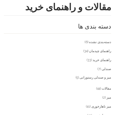
مقالات و راهنمای خرید
فروشگاه
مقالات و راهنمای خرید
تجهیزات تالار و رستوران
دسته بندی ها
تماس با ما
میز و صندلی خانگی
علاقمندی ها
محصولات چوبی و فلزی
درباره تولیدی آریان صنعت
دسته‌بندی نشده
(6)
پیش پرداخت
خدمات
راهنمای چیدمان
(34)
راهنمای خرید
(33)
تماس با ما
صندلی
(7)
سوالات متداول
میز و صندلی رستورانی
(5)
مقالات
(44)
میز
(2)
میز ناهارخوری
(41)