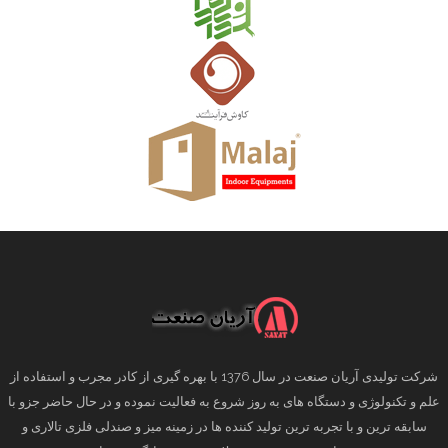
شرکت تولیدی آریان صنعت در سال 1376 با بهره گیری از کادر مجرب و استفاده از
علم و تکنولوژی و دستگاه های به روز شروع به فعالیت نموده و در حال حاضر جزو با
سابقه ترین و با تجربه ترین تولید کننده ها در زمینه میز و صندلی فلزی تالاری و