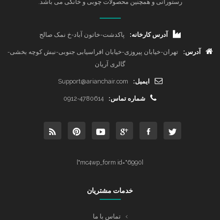
رستورانی و همچنین محصولات چوبی و خانگی می باشد.
آدرس کارخانه:
پاکدشت-خاتون آباد-خ نمک صالح
آدرس:
تهران-خیابان پیروزی-خیابان افراسیابی جنوبی-نبش کوچه بخشی-
گالری آریان
ایمیل:
Support@arianchair.com
شماره تماس:
0912-4780614
[mc4wp_form id="6990"]
خدمات مشتریان
تماس با ما