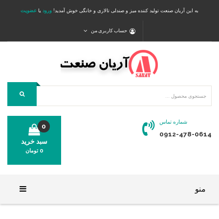
به این آریان صنعت تولید کننده میز و صندلی تالاری و خانگی خوش آمدید!
ورود
یا
عضویت
حساب کاربری من
شماره تماس
0
0912-478-0614
سبد خرید
0
تومان
محصولی در سبد خرید شما وجود ندارد.
منو
خانه