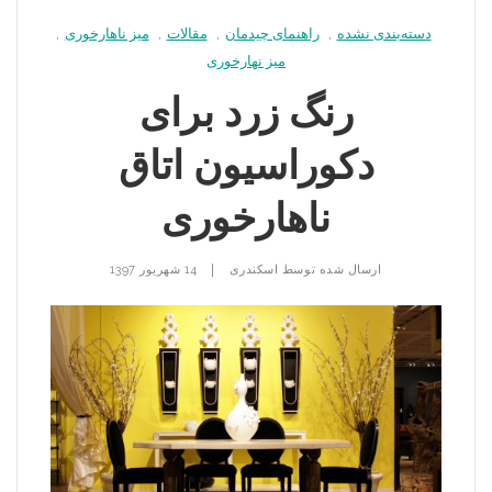
دسته‌بندی نشده
,
راهنمای چیدمان
,
مقالات
,
میز ناهارخوری
,
میز نهارخوری
رنگ زرد برای
دکوراسیون اتاق
ناهارخوری
|
ارسال شده توسط
اسکندری
14 شهریور 1397