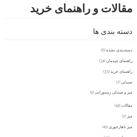
مقالات و راهنمای خرید
فروشگاه
مقالات و راهنمای خرید
تجهیزات تالار و رستوران
دسته بندی ها
تماس با ما
میز و صندلی خانگی
علاقمندی ها
محصولات چوبی و فلزی
درباره تولیدی آریان صنعت
دسته‌بندی نشده
(6)
پیش پرداخت
خدمات
راهنمای چیدمان
(34)
راهنمای خرید
(33)
تماس با ما
صندلی
(7)
سوالات متداول
میز و صندلی رستورانی
(5)
مقالات
(44)
میز
(2)
میز ناهارخوری
(41)