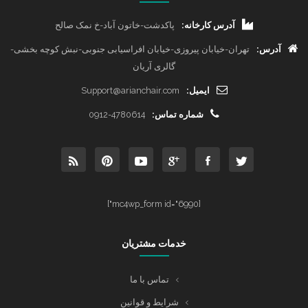
آدرس کارخانه:
پاکدشت-خاتون آباد-خ نمک صالح
آدرس:
تهران-خیابان پیروزی-خیابان افراسیابی جنوبی-نبش کوچه بخشی-
گالری آریان
ایمیل:
Support@arianchair.com
شماره تماس:
0912-4780614
[mc4wp_form id="6990"]
خدمات مشتریان
تماس با ما
شرایط و قوانین