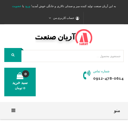
به این آریان صنعت تولید کننده میز و صندلی تالاری و خانگی خوش آمدید!
ورود
یا
عضویت
حساب کاربری من
شماره تماس
0
0912-478-0614
سبد خرید
0
تومان
محصولی در سبد خرید شما وجود ندارد.
منو
خانه