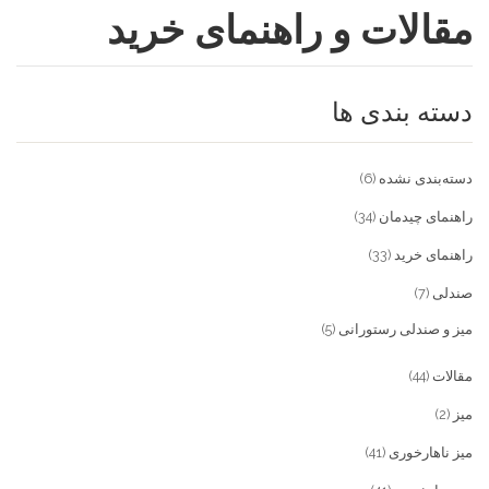
مقالات و راهنمای خرید
فروشگاه
مقالات و راهنمای خرید
تجهیزات تالار و رستوران
دسته بندی ها
تماس با ما
میز و صندلی خانگی
علاقمندی ها
محصولات چوبی و فلزی
درباره تولیدی آریان صنعت
دسته‌بندی نشده
(6)
پیش پرداخت
خدمات
راهنمای چیدمان
(34)
راهنمای خرید
(33)
تماس با ما
صندلی
(7)
سوالات متداول
میز و صندلی رستورانی
(5)
مقالات
(44)
میز
(2)
میز ناهارخوری
(41)