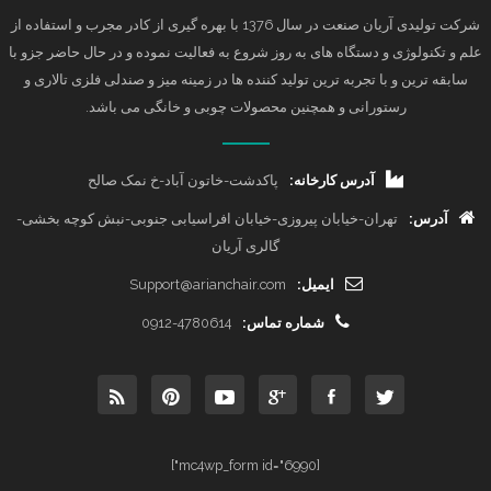
شرکت تولیدی آریان صنعت در سال 1376 با بهره گیری از کادر مجرب و استفاده از
علم و تکنولوژی و دستگاه های به روز شروع به فعالیت نموده و در حال حاضر جزو با
سابقه ترین و با تجربه ترین تولید کننده ها در زمینه میز و صندلی فلزی تالاری و
رستورانی و همچنین محصولات چوبی و خانگی می باشد.
آدرس کارخانه:
پاکدشت-خاتون آباد-خ نمک صالح
آدرس:
تهران-خیابان پیروزی-خیابان افراسیابی جنوبی-نبش کوچه بخشی-
گالری آریان
ایمیل:
Support@arianchair.com
شماره تماس:
0912-4780614
[mc4wp_form id="6990"]